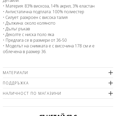
Детайли:
• Материя: 83% вискоза, 14% акрил, 3% еластан
• Антистатична подплата: 100% полиестер
• Силует: разкроен с висока талия
• Дължина: около коляното
• Дълъг ръкав
• Деколте с ниска поло яка
• Предлага се в размери от 36-50
• Моделът на снимката е с височина 178 см и е
облечена в размер 36.
МАТЕРИАЛИ
83% вискоза, 14% акрил, 3% еластан
ПОДДРЪЖКА
подплата 100% полиестер
Препоръчваме деликатно машинно пране (max. 30'С ) с
НАЛИЧНОСТ ПО МАГАЗИНИ
центрофугиране или химическо чистене. Използвайте меки
перилни препарати без избелващи компоненти или
Моля изберете размер
шампоан за вълна! Гладете само от вътрешната страна!