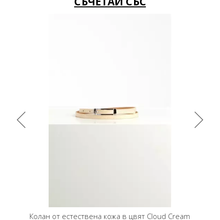
СЪЧЕТАЙ СЪС
moke с
Колан от естествена кожа в цвят Cloud Cream
Колан о