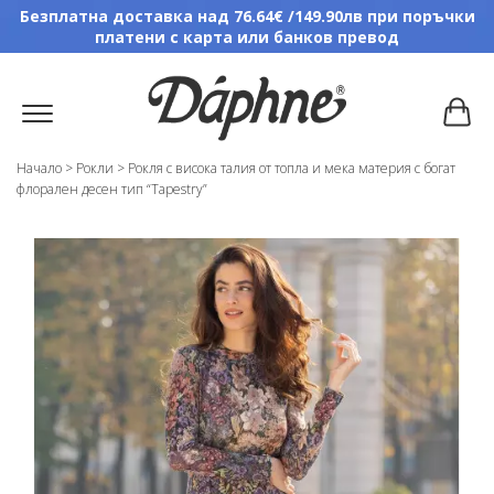
Безплатна доставка над 76.64€ /149.90лв при поръчки
платени с карта или банков превод
Начало
>
Рокли
>
Рокля с висока талия от топла и мека материя с богат
флорален десен тип “Tapestry”