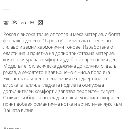
G K N Q X
Рокля с висока талия от топла и мека материя, с богат
флорален десен в “Tapestry” стилистика в пепелно
лилаво и земни хармонични тонове. Изработена от
еластична и приятна на допир трикотажна материя,
която осигурява комфорт и удобство през целия ден.
Моделът е с класическа дължина до коляното, дълъг
ръкав, а деколтето е завършено с ниска поло яка. .
Елегантната и женствена линия е подчертана от
високата талия, а гладката подплата осигурява
допълнителен комфорт и запазва перфектен силует.
Отличен избор за по-хладните дни. Богатият флорален
принт добавя романтична нотка и артистичен лукс към
Вашата визия.