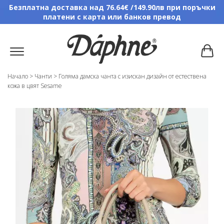
Безплатна доставка над 76.64€ /149.90лв при поръчки
платени с карта или банков превод
Начало
>
Чанти
>
Голяма дамска чанта с изискан дизайн от естествена
кожа в цвят Sesame