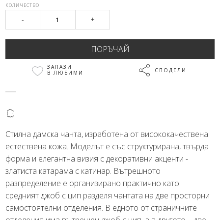
КОЛИЧЕСТВО
-
+
ЗАПАЗИ
СПОДЕЛИ
В ЛЮБИМИ
@
Стилна дамска чанта, изработена от висококачествена
естествена кожа. Моделът е със структурирана, твърда
форма и елегантна визия с декоративни акценти -
златиста катарама с катинар. Вътрешното
разпределение е организирано практично като
средният джоб с цип разделя чантата на две просторни
самостоятелни отделения. В едното от страничните
отделения има вътрешен джоб с цип, а в другото – две