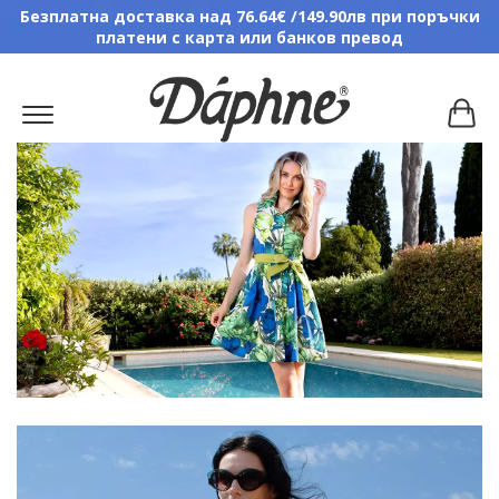
Безплатна доставка над 76.64€ /149.90лв при поръчки
платени с карта или банков превод