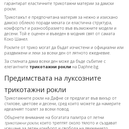
гарантират еластичните трикотажни материи за дамски
рокли.
Трикотажът е предпочитана материя за нежно и изискано
дамско облекло поради меката си еластична структура,
комфортът и разнообразието във възможните модели и
десени. Той е оценен и въведен в модния свят от самата
Коко Шанел.
Роклите от трико могат да бъдат изчистени и официални или
раздвижени и леки за всеки ден от лятното ежедневие.
За стилната дама всеки ден може да бъде събитие с
елегантните
трикотажни рокли
на Daphne.bg.
Предимствата на луксозните
трикотажни рокли
Трикотажните рокли на Дафне се предлагат във вихър от
стилове, цветове и десени, сред които можете да намерите
идеалният тоалет за всеки повод.
Обърнете внимание на богатата палитра от летни
трикотажни рокли,
които трептят около тялото и създават
усещане за летен комфорт и свобода на движението.