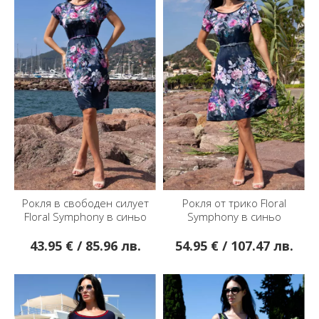
Рокля в свободен силует
Рокля от трико Floral
Floral Symphony в синьо
Symphony в синьо
43.95 € / 85.96 лв.
54.95 € / 107.47 лв.