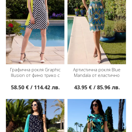
Графична рокля Graphic
Артистична рокля Blue
Illusion от фино трико с
Mandala от еластично
блясък
трико
58.50 € / 114.42 лв.
43.95 € / 85.96 лв.