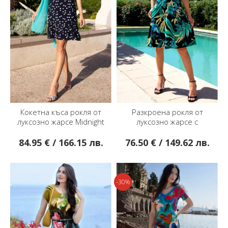
Кокетна къса рокля от
Разкроена рокля от
луксозно жарсе Midnight
луксозно жарсе с
Mint Dots
тропически мотиви
Turquoise Jungle
84.95 € / 166.15 лв.
76.50 € / 149.62 лв.
-30%