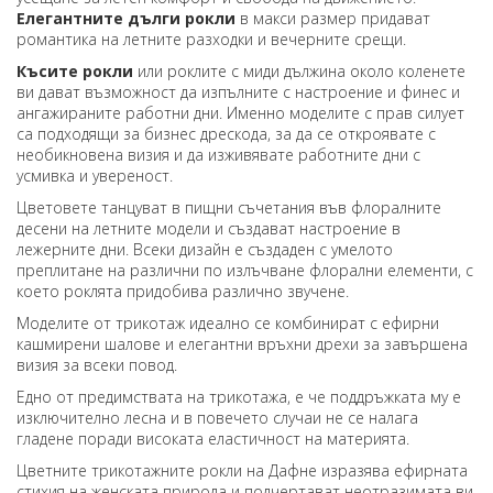
Елегантните дълги рокли
в макси размер придават
романтика на летните разходки и вечерните срещи.
Късите рокли
или роклите с миди дължина около коленете
ви дават възможност да изпълните с настроение и финес и
ангажираните работни дни. Именно моделите с прав силует
са подходящи за бизнес дрескода, за да се откроявате с
необикновена визия и да изживявате работните дни с
усмивка и увереност.
Цветовете танцуват в пищни съчетания във флоралните
десени на летните модели и създават настроение в
лежерните дни. Всеки дизайн е създаден с умелото
преплитане на различни по излъчване флорални елементи, с
което роклята придобива различно звучене.
Моделите от трикотаж идеално се комбинират с ефирни
кашмирени шалове и елегантни връхни дрехи за завършена
визия за всеки повод.
Едно от предимствата на трикотажа, е че поддръжката му е
изключително лесна и в повечето случаи не се налага
гладене поради високата еластичност на материята.
Цветните трикотажните рокли на Дафне изразява ефирната
стихия на женската природа и подчертават неотразимата ви