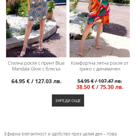
Стилна рокля с принт Blue
Комфортна лятна рокля от
Mandala Glow с блясък
трико с динамичен
графичен принт в ярки
цветове
64.95 € / 127.03 лв.
54.95 € / 107.47 лв.
38.50 € / 75.30 лв.
Ефирна елегантност и удобство през целия ден – това