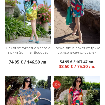
Рокля от луксозно жарсе с
Свежа лятна рокля от трико
принт Summer Bouquet
с живописен флорален
принт в ярки цветове
74.95 € / 146.59 лв.
54.95 € / 107.47 лв.
38.50 € / 75.30 лв.
-30%