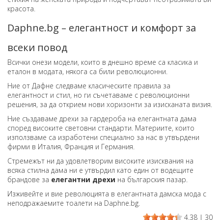
красота.
Daphne.bg – елегантност и комфорт за
всеки повод
Всички онези модели, които в днешно време са класика и
еталон в модата, някога са били революционни.
Ние от Дафне следваме класическите правила за
елегантност и стил, но ги съчетаваме с революционни
решения, за да открием нови хоризонти за изисканата визия.
Ние създаваме дрехи за гардероба на елегантната дама
според високите световни стандарти. Материите, които
използваме са изработени специално за нас в утвърдени
фирми в Италия, Франция и Германия.
Стремежът ни да удовлетворим високите изисквания на
всяка стилна дама ни е утвърдил като един от водещите
брандове за
елегантни дрехи
на българския пазар.
Изживейте и вие революцията в елегантната дамска мода с
неподражаемите тоалети на Daphne.bg.
4.38
|
30