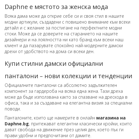
Daphne е мястото за женска мода
Всяка дама може да открие себе си и своя стил в нашите
модни артикули, създадени с повишено внимание към всеки
детайл и с желание за постигане на перфектните модни
стоки. Може да се доверите на старанието на нашите
дизайнери и на лоялността ни като бранд към всеки наш
клиент и да пазарувате спокойно най-модерните дамски
дрехи от удобството на дома си всеки ден.
Купи стилни дамски официални
панталони – нови колекции и тенденции
Официалните панталони са абсолютно задължителен
компонент за гардероба на всяка една жена. Тази дреха
може да бъде използвана както за спазване на дрескода в
офиса, така и за създаване на елегантна визия за специални
поводи.
Панталоните, които ще намерите в онлайн
магазина на
Daphne.bg
, притежават елегантни класически кройки, които
дават свобода на движение през целия ден, което пък ги
прави удобни и предпочитани от дамите.