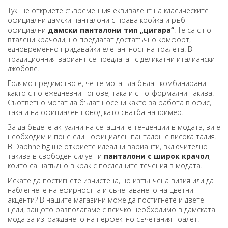
Тук ще откриете съвременния еквивалент на класическите
официални дамски панталони с права кройка и ръб –
официални
дамски панталони тип „цигара“
. Те са с по-
вталени крачоли, но предлагат достатъчно комфорт,
едновременно придавайки елегантност на тоалета. В
традиционния вариант се предлагат с деликатни италиански
джобове.
Голямо предимство е, че те могат да бъдат комбинирани
както с по-ежедневни топове, така и с по-формални такива.
Съответно могат да бъдат носени както за работа в офис,
така и на официален повод като сватба например.
За да бъдете актуални на сегашните тенденции в модата, ви е
необходим и поне един официален панталон с висока талия.
В Daphne.bg ще откриете идеални варианти, включително
такива в свободен силует и
панталони с широк крачол
,
които са напълно в крак с последните течения в модата.
Искате да постигнете изчистена, но изтънчена визия или да
наблегнете на ефирността и съчетаването на цветни
акценти? В нашите магазини може да постигнете и двете
цели, защото разполагаме с всичко необходимо в дамската
мода за изграждането на перфектно съчетания тоалет.