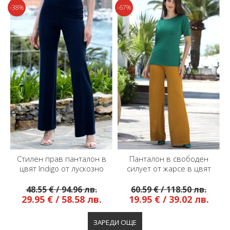
-38%
-67%
Стилен прав панталон в
Панталон в свободен
цвят Indigo от лускозно
силует от жарсе в цвят
трико
Mustard Gold
48.55 € / 94.96 лв.
60.59 € / 118.50 лв.
29.95 € / 58.58 лв.
19.95 € / 39.02 лв.