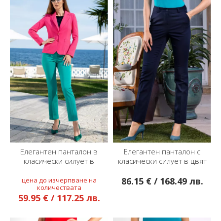
Елегантен панталон в
Елегантен панталон с
класически силует в
класически силует в цвят
ментовозелен цвят
индиго
86.15 € / 168.49 лв.
59.95 € / 117.25 лв.