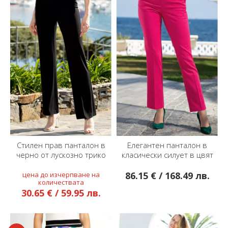
Стилен прав панталон в
Елегантен панталон в
черно от лускозно трико
класически силует в цвят
Raspberry Sorbet
86.15 € / 168.49 лв.
30.65 € / 59.95 лв.