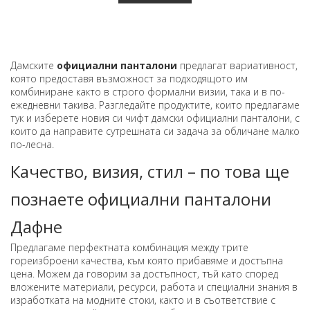
Дамските
официални панталони
предлагат вариативност,
която предоставя възможност за подходящото им
комбиниране както в строго формални визии, така и в по-
ежедневни такива. Разгледайте продуктите, които предлагаме
тук и изберете новия си чифт дамски официални панталони, с
които да направите сутрешната си задача за обличане малко
по-лесна.
Качество, визия, стил – по това ще
познаете официални панталони
Дафне
Предлагаме перфектната комбинация между трите
гореизброени качества, към която прибавяме и достъпна
цена. Можем да говорим за достъпност, тъй като според
вложените материали, ресурси, работа и специални знания в
изработката на модните стоки, както и в съответствие с