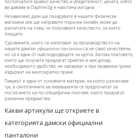
постигнатите крайно качество и убедителност, цената, която
ви даваме в Daphne.bg е наистина изгодна.
Независимо дали ще пазарувате в нашите физически
магазини или ще направите поръчка онлайн, може да
разчитате на това, че получавате качеството, за което
плащате.
Суровините, които се използват за производството на
нашите дамски
официални панталони
са не само качествени,
но са и едни от най-подходящите за целта. Затова платовете,
които ще получите предлагат приятен и мек допир,
необходимото удобство, не запарват и при правилна грижа
издържат на многократно пране.
Памукът е една от основните материи, на които разчитаме
тук, а синтетичните му еквиваленти се предпочитат за
постигането на по-специфични платове, които предлагат
различни предимства.
Какви артикули ще откриете в
категорията дамски официални
панталони