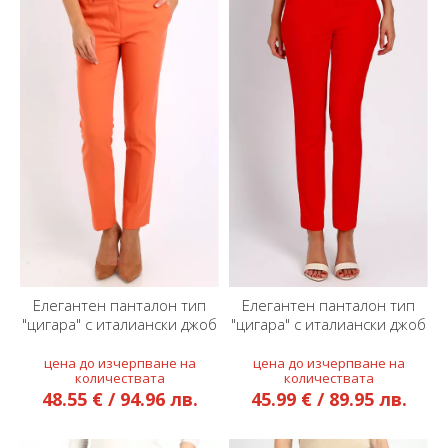
Елегантен панталон тип
Елегантен панталон тип
"цигара" с италиански джоб
"цигара" с италиански джоб
в цвят Melon
48.55 € / 94.96 лв.
45.99 € / 89.95 лв.