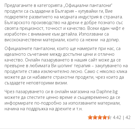
Предлаганите в категорията „Официални панталони“
продукти са създадени в България – купувайки ги, Вие
подкрепяте развитието на модната индустрия в страната.
Българското производство на дрехи е добре познато със
своята прецизност, точност и качество. Всеки един чифт е
изработен с внимание към детайла. Използвани са
висококачествени материали, които са нежни на допир.
Официалните панталони, които ще намерите при нас, са
идеалното съчетание между достъпни цени и отлично
качество. Онлайн пазаруването в нашия сайт може да се
превърне в любимата Ви шопинг терапия – закупуването на
продуктите става изключително лесно. Само с няколко клика
можете да си набавите страхотни продукти, чрез които да
създадете неповторими визии.
Чрез пазаруването си в онлайн магазина на Daphne.bg
можете да спестите ценно време и същевременно да се
информирате по-подробно за използваните материали,
начина на поддръжка на дрехите и т.н.
4.42
|
42