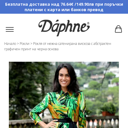
Безплатна доставка над 76.64€ /149.90лв при поръчки
платени с карта или банков превод
Начало
>
Рокли
>
Рокля от нежна сатенирана вискоза с абстрактен
графичен принт на черна основа