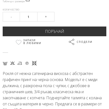
Таблица с размери
КОЛИЧЕСТВО
-
+
ЗАПАЗИ
СПОДЕЛИ
В ЛЮБИМИ
F K N Q X
Рокля от нежна сатенирана вискоза с абстрактен
графичен принт на черна основа. Моделът е с миди
дължина, с разкроена пола с чупки, с джобове в
страничния шев, 3/4 ръкав, класическа яка и
закопчаване с копчета. Подчертайте талията с колана
от същата материя в черно. Предлага се в размери от