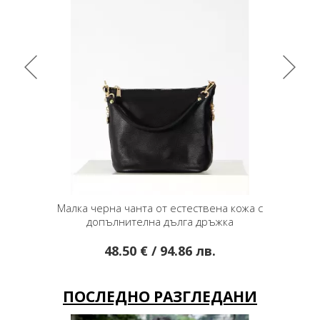
на кожа с
Черна изчистена чанта с метални верижки
М
жка
47.50 € / 92.90 лв.
ПОСЛЕДНО РАЗГЛЕДАНИ