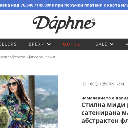
вка над 76.64€ /149.90лв при поръчки платени с карта и
ELLERS
ДРЕХИ
OUTLET
SALE
ерия с абстрактен флорален принт
ID:
168Q_1258RNJJ-3M
намалението е валидн
Стилна миди 
сатенирана м
абстрактен ф