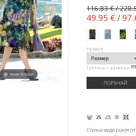
116.83 € / 228.
49.95 € / 97.
РАЗМЕР
Таблица с размери
Hover to zoom
F K N Q X
Стилна миди рокля о