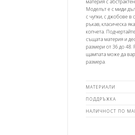
материя с абстрактен
Моделът е с миди дъл
с чупки, с джобове в 
ръкав, класическа як
копчета. Подчертайте
същата материя и дес
размери от 36 до 48.
щампата може да вар
размера.
МАТЕРИАЛИ
100% полиестер
ПОДДРЪЖКА
Препоръчваме делика
НАЛИЧНОСТ ПО МА
(max.40'С ) с центроф
чистене. Използвайте
Моля изберете разме
без избелващи компо
вълна! Гладете само о