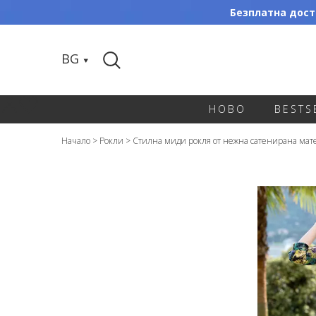
Безплатна доста
BG
НОВО
BESTS
Начало
>
Рокли
>
Стилна миди рокля от нежна сатенирана мат