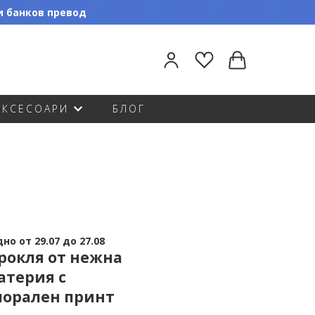
ли банков превод
АКСЕСОАРИ
БЛОГ
о от 29.07 до 27.08
рокля от нежна
атерия с
лорален принт