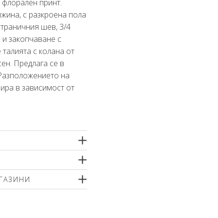
 флорален принт.
жина, с разкроена пола
страничния шев, 3/4
а и закопчаване с
 талията с колана от
ен. Предлага се в
 Разположението на
ира в зависимост от
тно машинно пране
ГАЗИНИ
угиране или химическо
 меки перилни препарати
р
ненти или шампоан за
т вътрешната страна!