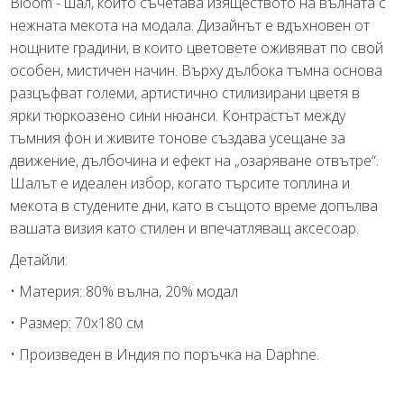
Bloom - шал, който съчетава изяществото на вълната с
нежната мекота на модала. Дизайнът е вдъхновен от
нощните градини, в които цветовете оживяват по свой
особен, мистичен начин. Върху дълбока тъмна основа
разцъфват големи, артистично стилизирани цветя в
ярки тюркоазено сини нюанси. Контрастът между
тъмния фон и живите тонове създава усещане за
движение, дълбочина и ефект на „озаряване отвътре“.
Шалът е идеален избор, когато търсите топлина и
мекота в студените дни, като в същото време допълва
вашата визия като стилен и впечатляващ аксесоар.
Детайли:
• Материя: 80% вълна, 20% модал
• Размер: 70х180 см
• Произведен в Индия по поръчка на Daphne.