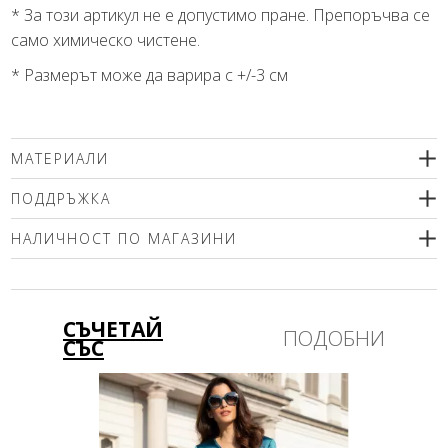
* За този артикул не е допустимо пране. Препоръчва се
само химическо чистене.
* Размерът може да варира с +/-3 см
МАТЕРИАЛИ
80% вълна, 20% модал
ПОДДРЪЖКА
Препоръчваме химическо чистене.
НАЛИЧНОСТ ПО МАГАЗИНИ
Моля изберете размер
СЪЧЕТАЙ
ПОДОБНИ
СЪС