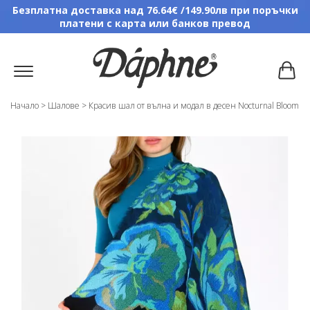
Безплатна доставка над 76.64€ /149.90лв при поръчки
платени с карта или банков превод
Начало
>
Шалове
>
Красив шал от вълна и модал в десен Nocturnal Bloom