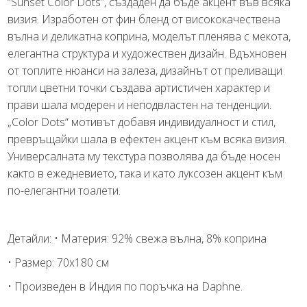
“Sunset Color Dots”, създаден да бъде акцент във всяка
визия. Изработен от фин бленд от висококачествена
вълна и деликатна коприна, моделът пленява с мекота,
елегантна структура и художествен дизайн. Вдъхновен
от топлите нюанси на залеза, дизайнът от преливащи
топли цветни точки създава артистичен характер и
прави шала модерен и неподвластен на тенденции.
„Color Dots“ мотивът добавя индивидуалност и стил,
превръщайки шала в ефектен акцент към всяка визия.
Универсалната му текстура позволява да бъде носен
както в ежедневието, така и като луксозен акцент към
по-елегантни тоалети.
Детайли: • Материя: 92% свежа вълна, 8% коприна
• Размер: 70х180 см
• Произведен в Индия по поръчка на Daphne.