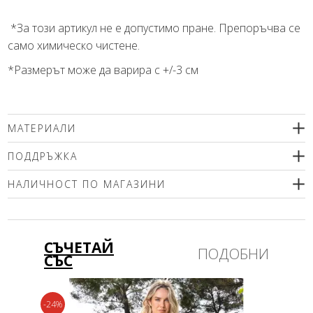
*За този артикул не е допустимо пране. Препоръчва се
само химическо чистене.
*Размерът може да варира с +/-3 см
МАТЕРИАЛИ
92% свежа вълна, 8% коприна
ПОДДРЪЖКА
Препоръчва се само химическо чистене.
НАЛИЧНОСТ ПО МАГАЗИНИ
Моля изберете размер
СЪЧЕТАЙ
ПОДОБНИ
СЪС
-24%