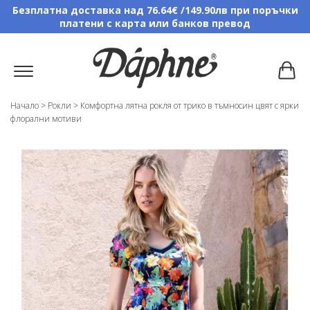
Безплатна доставка над 76.64€ /149.90лв при поръчки
платени с карта или банков превод
Начало
>
Рокли
>
Комфортна лятна рокля от трико в тъмносин цвят с ярки
флорални мотиви