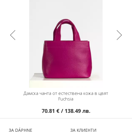
вена кожа в цвят
Колан от естествена кожа - Emerald
.49 лв.
18.89 € / 36.95 лв.
ЗA DÁPHNЕ
ЗA КЛИЕНТИ