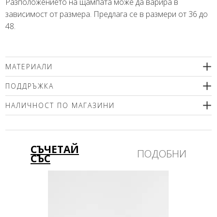
Разположението на щампата може да варира в
зависимост от размера. Предлага се в размери от 36 до
48.
МАТЕРИАЛИ
96% вискоза, 4% еластан
ПОДДРЪЖКА
Препоръчваме деликатно машинно пране (max.30'С ).
НАЛИЧНОСТ ПО МАГАЗИНИ
Използвайте меки перилни препарати без избелващи
компоненти или шампоан за вълна! Позволено е
Моля изберете размер
професионално мокро почистване! Гладете само от
вътрешната страна!
СЪЧЕТАЙ
ПОДОБНИ
СЪС