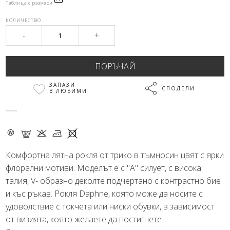
Таблица с размери
КОЛИЧЕСТВО
-
+
ЗАПАЗИ
СПОДЕЛИ
В ЛЮБИМИ
- G K M X
Комфортна лятна рокля от трико в тъмносин цвят с ярки
флорални мотиви. Моделът е с "А" силует, с висока
талия, V- образно деколте подчертано с контрастно бие
и къс ръкав. Рокля Daphne, която може да носите с
удоволствие с токчета или ниски обувки, в зависимост
от визията, която желаете да постигнете.