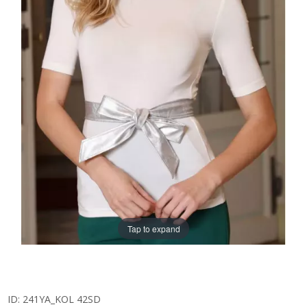
Tap to expand
ID:
241YA_KOL 42SD