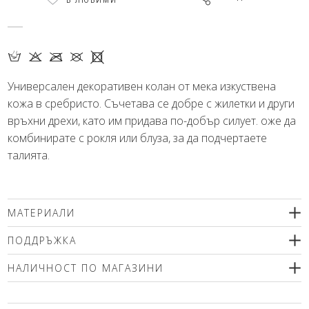
В ЛЮБИМИ
H K O U X
Универсален декоративен колан от мека изкуствена
кожа в сребристо. Съчетава се добре с жилетки и други
връхни дрехи, като им придава по-добър силует. оже да
комбинирате с рокля или блуза, за да подчертаете
талията.
МАТЕРИАЛИ
100% полиуретан
ПОДДРЪЖКА
НАЛИЧНОСТ ПО МАГАЗИНИ
Моля изберете размер