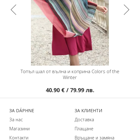
ал от вълна и коприна Colors of the
Шал от мека тъкана в
Winter
пъстри цветове с ат
моти
40.90 € / 79.99 лв.
50.36 € / 9
ЗA DÁPHNЕ
ЗA КЛИЕНТИ
За нас
Доставка
Магазини
Плащане
Контакти
Връщане и замяна