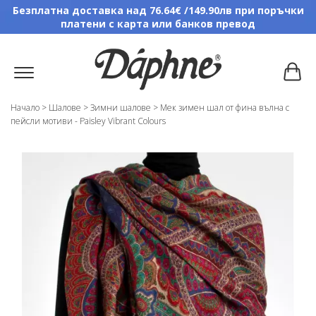
Безплатна доставка над 76.64€ /149.90лв при поръчки
платени с карта или банков превод
Начало
>
Шалове
>
Зимни шалове
>
Мек зимен шал от фина вълна с
пейсли мотиви - Paisley Vibrant Colours