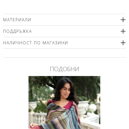
МАТЕРИАЛИ
92% свежа вълна, 8% коприна
ПОДДРЪЖКА
Препоръчва се само химическо чистене.
НАЛИЧНОСТ ПО МАГАЗИНИ
Моля изберете размер
ПОДОБНИ