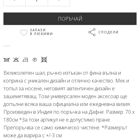
ЗАПАЗИ
СПОДЕЛИ
В ЛЮБИМИ
I K N Q X
Великолепен шал, ръчно изтъкан от фина вълна и
коприна с уникален дизайн и отлично качество. Мек и
топъл за носене, неговият автентичен дизайн е
зашеметяващ. Този универсален моден аксесоар ще
допълни всяка ваша официална или ежедневна визия.
Произведен в Индия по поръчка на Дафне. Размер: 70 х
180см *За този артикул не е допустимо пране.
Препоръчва се само химическо чистене. *Размерът
може да варира с +/-3 см