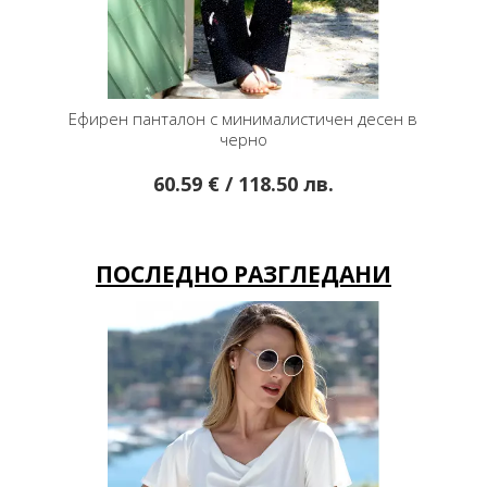
минималистичен десен в
Класически панталон от памук в тъ
черно
меланж
/ 118.50 лв.
84.11 € / 164.50 лв.
ПОСЛЕДНО РАЗГЛЕДАНИ