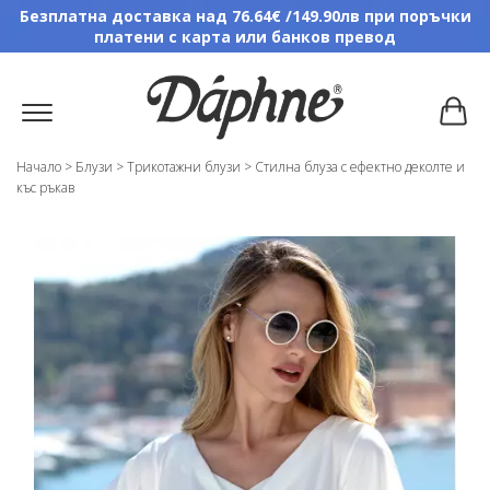
Безплатна доставка над 76.64€ /149.90лв при поръчки
платени с карта или банков превод
Начало
>
Блузи
>
Трикотажни блузи
>
Стилна блуза с ефектно деколте и
къс ръкав