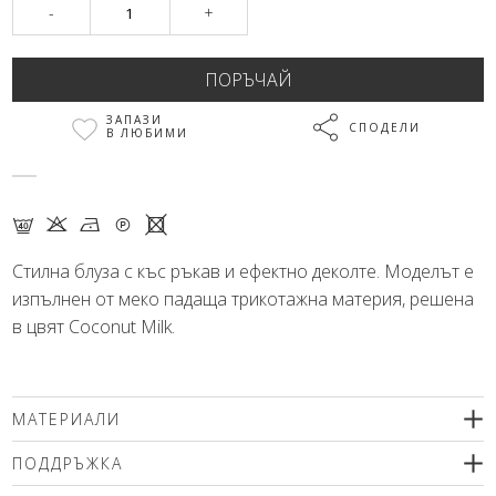
-
+
ЗАПАЗИ
СПОДЕЛИ
В ЛЮБИМИ
F K N Q X
Стилна блуза с къс ръкав и ефектно деколте. Моделът е
изпълнен от меко падаща трикотажна материя, решена
в цвят Coconut Milk.
МАТЕРИАЛИ
94% полиестер, 6% еластан
ПОДДРЪЖКА