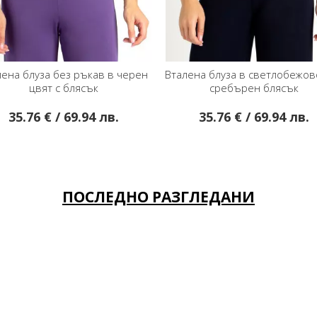
ен
Вталена блуза в светлобежово със
Стилна блуза с ефе
сребърен блясък
къс ръкав в ц
35.76 € / 69.94 лв.
29.95 € / 5
ПОСЛЕДНО РАЗГЛЕДАНИ