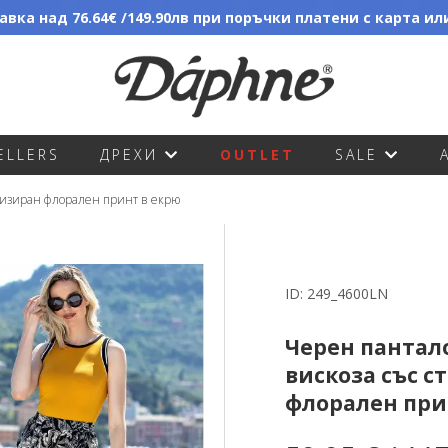
вка над 76.64€ /149.90лв при поръчки платени с карта и
ELLERS
ДРЕХИ
OUTLET
SALE
илизиран флорален принт в екрю
ID:
249_4600LN
Черен пантало
вискоза със 
флорален при