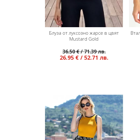
 от луксозно жарсе в цвят
Вталена блуза без ръкав в чер
Mustard Gold
цвят с блясък
35.76 € / 69.94 лв.
36.50 € / 71.39 лв.
26.95 € / 52.71 лв.