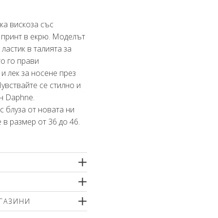
ка вискоза със
 принт в екрю. Моделът
 ластик в талията за
о го прави
и лек за носене през
Чувствайте се стилно и
н Daphne.
 блуза от новата ни
 в размер от 36 до 46.
тно машинно пране
ГАЗИНИ
йте меки перилни
ващи компоненти или
р