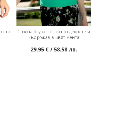
ктно деколте и
Блуза в свободен силует с кристали
Блуза
вят мента
Swarovski в цвят Summer Sand
8.58 лв.
39.95 € / 78.14 лв.