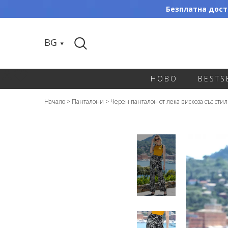
Безплатна доста
BG
НОВО
BESTS
Начало
>
Панталони
>
Черен панталон от лека вискоза със ст