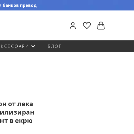
ли банков превод
АКСЕСОАРИ
БЛОГ
н от лека
стилизиран
нт в екрю