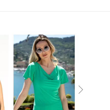
зволено е
почистване! Гладете
трана!
-29%