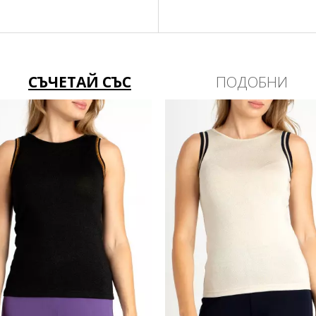
шампоан за вълна! По
професионално мокро 
само от вътрешната с
СЪЧЕТАЙ СЪС
ПОДОБНИ