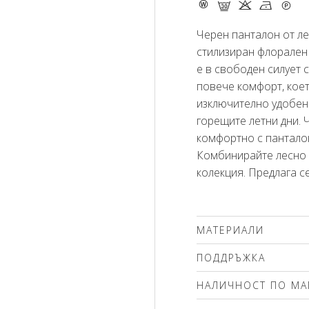
- G K N Q
Черен панталон от ле
стилизиран флорален
е в свободен силует с
повече комфорт, коет
изключително удобен 
горещите летни дни. 
комфортно с пантало
Комбинирайте лесно с
колекция. Предлага се
МАТЕРИАЛИ
100% вискоза
ПОДДРЪЖКА
Препоръчваме делика
НАЛИЧНОСТ ПО МА
(max.30'С ). Използва
препарати без избел
Моля изберете разме