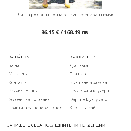
п риза от фин, крепиран памук
Миди пола от висококачествен
Polka Dots и цвят Dark S
15 € / 168.49 лв.
55.48 € / 108.51 л
29.95 € / 58.58 л
ЗA DÁPHNЕ
ЗA КЛИЕНТИ
За нас
Доставка
Магазини
Плащане
Контакти
Връщане и замяна
Всички новини
Подаръчни ваучери
Условия за ползване
Dáphnе loyalty card
Политика за поверителност
Карта на сайта
ЗАПИШЕТЕ СЕ ЗА ПОСЛЕДНИТЕ НИ ТЕНДЕНЦИИ