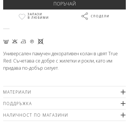
ЗАПАЗИ
СПОДЕЛИ
В ЛЮБИМИ
F K N Q X
Универсален памучен декоративен колан в цвят True
Red. Съчетава се добре с жилетки и рокли, като им
придава по-добър силует.
МАТЕРИАЛИ
96% памук, 4% еластан
ПОДДРЪЖКА
Препоръчваме деликатно машинно пране (max.40'С ) с
НАЛИЧНОСТ ПО МАГАЗИНИ
центрофугиране или химическо чистене. Използвайте меки
перилни препарати без избелващи компоненти или
Моля изберете размер
шампоан за вълна! Гладете само от вътрешната страна!