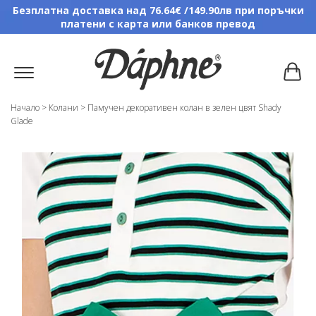
Безплатна доставка над 76.64€ /149.90лв при поръчки
платени с карта или банков превод
Начало
>
Колани
>
Памучен декоративен колан в зелен цвят Shady
Glade