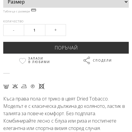
Таблица с размери
КОЛИЧЕСТВО
-
+
ЗАПАЗИ
СПОДЕЛИ
В ЛЮБИМИ
F K N Q X
Къса права пола от трико в цвят Dried Tobacco.
Моделът е с класическа дължина до коляното, ластик в
талията за повече комфорт. Без подплата.
Комбинирайте лесно с блуза или риза и постигнете
елегантна или спортна визия според случая.