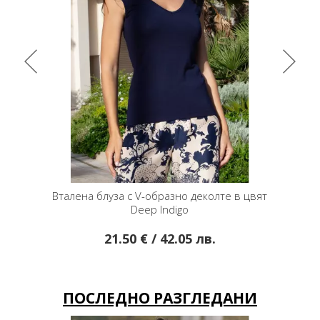
деколте в цвят
Блуза от леко трико с кашмирени мотиви
 лв.
29.95 € / 58.58 лв.
19.95 € / 39.02 лв.
ПОСЛЕДНО РАЗГЛЕДАНИ