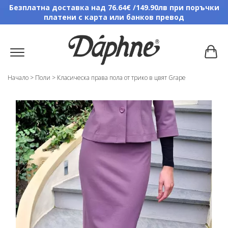
Безплатна доставка над 76.64€ /149.90лв при поръчки
платени с карта или банков превод
Начало
>
Поли
>
Класическа права пола от трико в цвят Grape