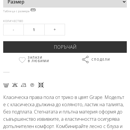
Таблица с размери
КОЛИЧЕСТВО
-
+
ЗАПАЗИ
СПОДЕЛИ
В ЛЮБИМИ
G K N Q X
Класическа права пола от трико в цвят Grape. Моделът
е с класическа дължина до коляното, ластик на талията,
без подплата. Стегнатата и плътна материя оформя до
съвършенство извивките, а еластичността осигурява
допълнителен комфорт. Комбинирайте лесно с блуза и