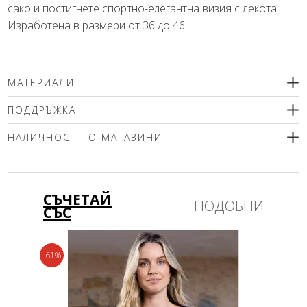
сако и постигнете спортно-елегантна визия с лекота.
Изработена в размери от 36 до 46.
МАТЕРИАЛИ
68% вискоза, 27% полиамид, 5% еластан
ПОДДРЪЖКА
Препоръчваме деликатно машинно пране (max. 30'С ) с
НАЛИЧНОСТ ПО МАГАЗИНИ
центрофугиране или химическо чистене. Използвайте меки
перилни препарати без избелващи компоненти или
Моля изберете размер
шампоан за вълна! Гладете само от вътрешната страна!
СЪЧЕТАЙ
ПОДОБНИ
СЪС