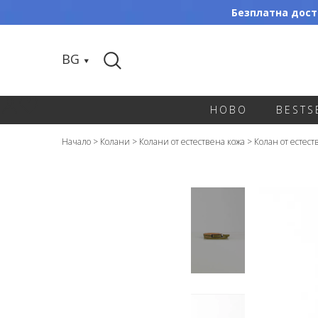
Безплатна доста
BG
НОВО
BESTS
Начало
>
Колани
>
Колани от естествена кожа
>
Колан от естеств