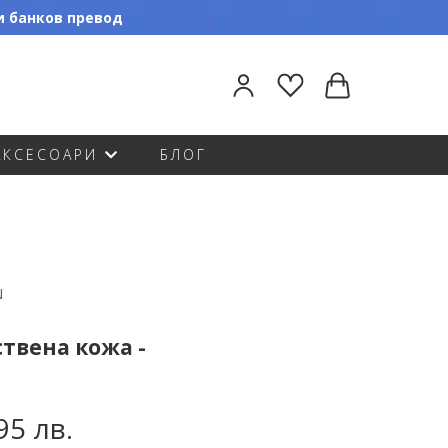
ли банков превод
АКСЕСОАРИ
БЛОГ
N
ствена кожа -
95 лв.