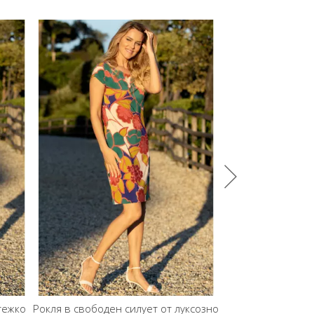
-57%
тежко
Рокля в свободен силует от луксозно
Стилна миди 