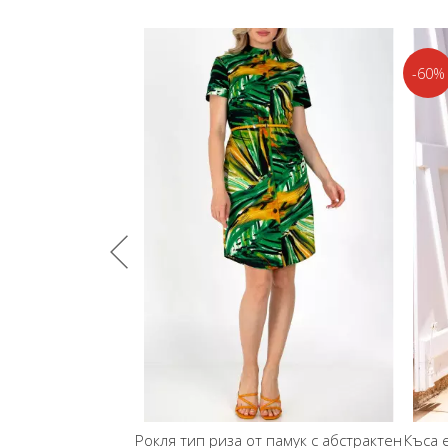
-60%
окля с волани в
Рокля тип риза от памук с абстрактен
Къса 