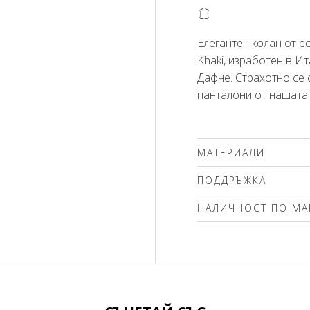
@
Елегантен колан от ес
Khaki, изработен в И
Дафне. Страхотно се 
панталони от нашата 
МАТЕРИАЛИ
100% естествена кожа
ПОДДРЪЖКА
НАЛИЧНОСТ ПО МА
Моля изберете разме