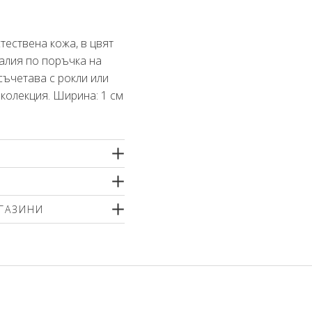
тествена кожа, в цвят
талия по поръчка на
съчетава с рокли или
колекция. Ширина: 1 см
ГАЗИНИ
р