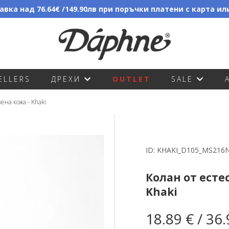
вка над 76.64€ /149.90лв при поръчки платени с карта и
ELLERS
ДРЕХИ
OUTLET
SALE
ена кожа - Khaki
ID:
KHAKI_D105_MS216
Колан от есте
Khaki
18.89 € / 36.