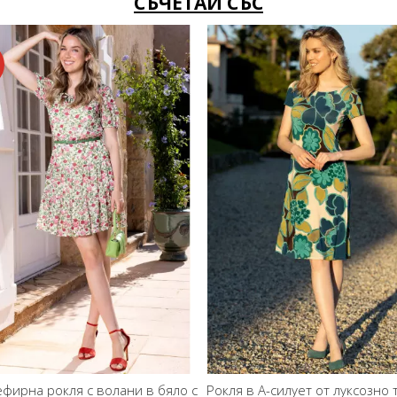
СЪЧЕТАЙ СЪС
ефирна рокля с волани в бяло с
Рокля в А-силует от луксозно 