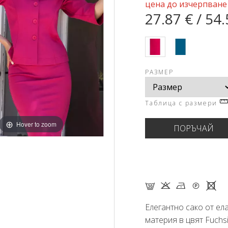
цена до изчерпване
27.87 € / 54.
РАЗМЕР
Таблица с размери
Hover to zoom
G K N Q X
Елегантно сако от ел
материя в
цвят Fuchs