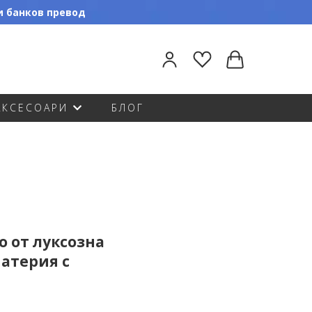
ли банков превод
АКСЕСОАРИ
БЛОГ
о от луксозна
атерия с