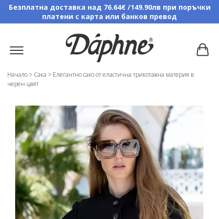
Безплатна доставка над 76.64€ /149.90лв при поръчки
платени с карта или банков превод
Начало
>
Сака
>
Елегантно сако от еластична трикотажна материя в
черен цвят