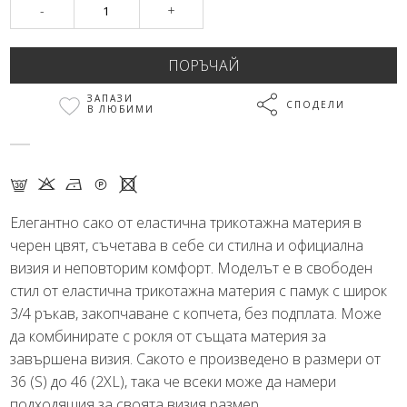
-
+
ЗАПАЗИ
СПОДЕЛИ
В ЛЮБИМИ
G K N Q X
Елегантно сако от еластична трикотажна материя в
черен цвят, съчетава в себе си стилна и официална
визия и неповторим комфорт. Моделът е в свободен
стил от еластична трикотажна материя с памук с широк
3/4 ръкав, закопчаване с копчета, без подплата. Може
да комбинирате с рокля от същата материя за
завършена визия. Сакото е произведено в размери от
36 (S) до 46 (2XL), така че всeки може да намери
подходящия за своята визия размер.