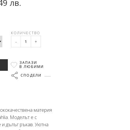
49 лв.
КОЛИЧЕСТВО
-
+
ЗАПАЗИ
В ЛЮБИМИ
СПОДЕЛИ
сококачествена материя
hlia. Моделът е с
 и дълъг ръкав. Уютна