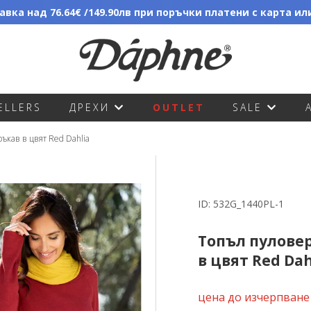
вка над 76.64€ /149.90лв при поръчки платени с карта и
ELLERS
ДРЕХИ
OUTLET
SALE
ръкав в цвят Red Dahlia
ID:
532G_1440PL-1
Топъл пуловер
в цвят Red Dah
цена до изчерпване