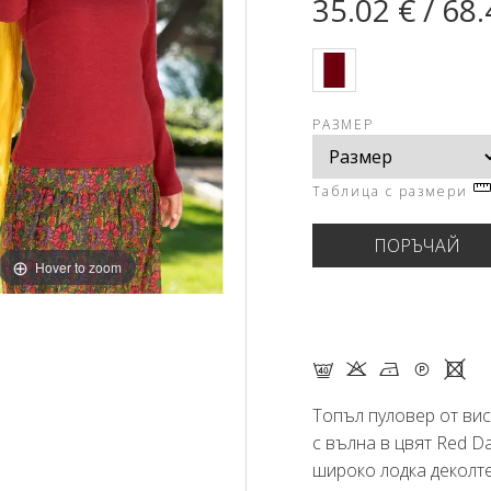
35.02 € / 68.
РАЗМЕР
Таблица с размери
Hover to zoom
F K N Q X
Топъл пуловер от ви
с вълна в цвят Red Da
широко лодка деколте