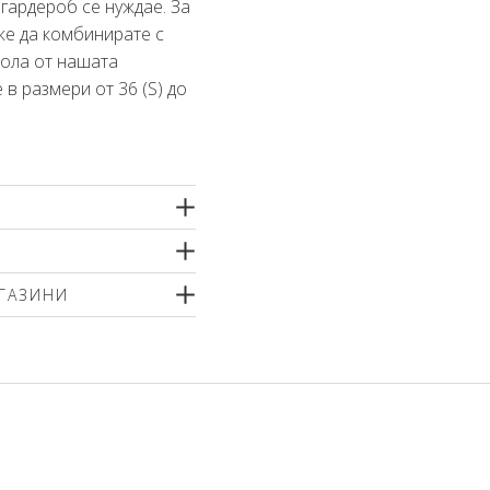
 гардероб се нуждае. За
е да комбинирате с
пола от нашата
 в размери от 36 (S) до
 акрил, 2% еластан
тно машинно пране
ГАЗИНИ
угиране или химическо
 меки перилни препарати
р
ненти или шампоан за
т вътрешната страна!