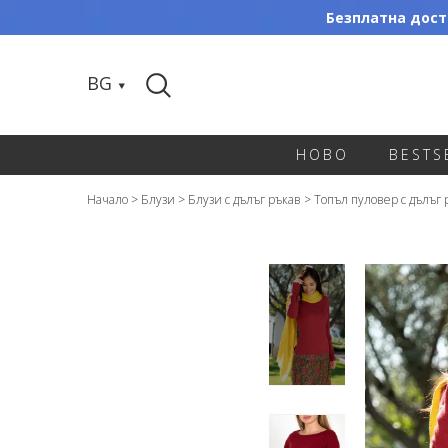
Безплатна доста
BG
НОВО
BESTS
Начало
>
Блузи
>
Блузи с дълъг ръкав
>
Топъл пуловер с дълъг 