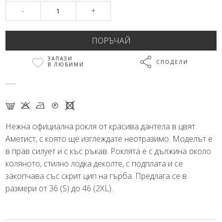
-
+
ЗАПАЗИ
СПОДЕЛИ
В ЛЮБИМИ
G K N Q X
Нежна официална рокля от красива дантела в цвят
Аметист, с която ще изглеждате неотразимо. Моделът е
в прав силует и с къс ръкав. Роклята е с дължина около
коляното, стилно лодка деколте, с подплата и се
закопчава със скрит цип на гърба. Предлага се в
размери от 36 (S) до 46 (2XL).