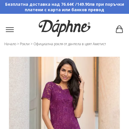
Безплатна доставка над 76.64€ /149.90лв при поръчки
платени с карта или банков превод
Начало
>
Рокли
>
Официална рокля от дантела в цвят Аметист