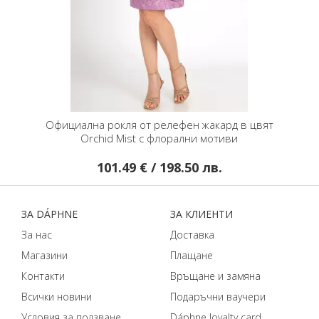
в цвят
Официална рокля от релефен жакард в цвят
Права
Orchid Mist с флорални мотиви
S
101.49 € / 198.50 лв.
ЗA DÁPHNЕ
ЗA КЛИЕНТИ
За нас
Доставка
Магазини
Плащане
Контакти
Връщане и замяна
Всички новини
Подаръчни ваучери
Условия за ползване
Dáphnе loyalty card