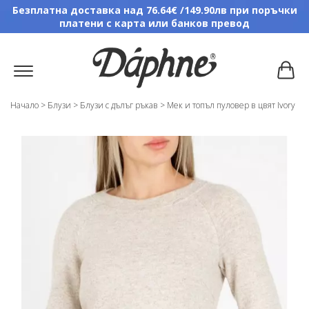
Безплатна доставка над 76.64€ /149.90лв при поръчки
платени с карта или банков превод
Начало
>
Блузи
>
Блузи с дълъг ръкав
>
Мек и топъл пуловер в цвят Ivory