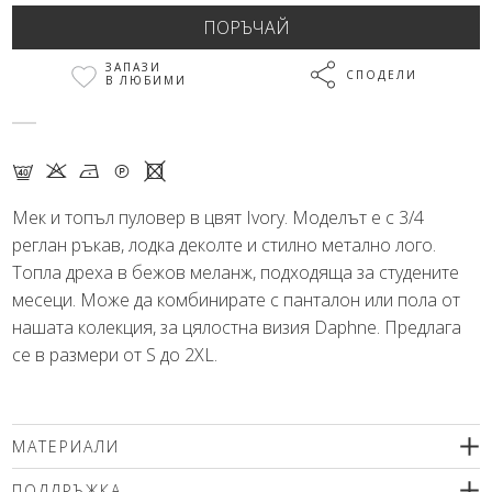
ЗАПАЗИ
СПОДЕЛИ
В ЛЮБИМИ
F K N Q X
Мек и топъл пуловер в цвят Ivory. Моделът е с 3/4
реглан ръкав, лодка деколте и стилно метално лого.
Топла дреха в бежов меланж, подходяща за студените
месеци. Може да комбинирате с панталон или пола от
нашата колекция, за цялостна визия Daphne. Предлага
се в размери от S до 2XL.
МАТЕРИАЛИ
11% свежа вълна, 49% вискоза, 34% полиамид, 6% други
ПОДДРЪЖКА