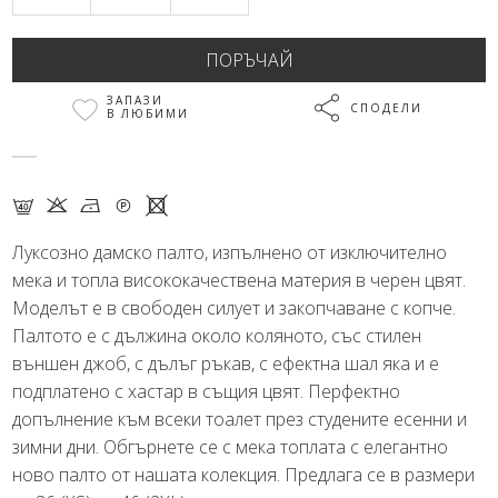
ЗАПАЗИ
СПОДЕЛИ
В ЛЮБИМИ
F K N Q X
Луксозно дамско палто, изпълнено от изключително
мека и топла висококачествена материя в черен цвят.
Моделът е в свободен силует и закопчаване с копче.
Палтото е с дължина около коляното, със стилен
външен джоб, с дълъг ръкав, с ефектна шал яка и е
подплатено с хастар в същия цвят. Перфектно
допълнение към всеки тоалет през студените есенни и
зимни дни. Обгърнете се с мека топлата с елегантно
ново палто от нашата колекция. Предлага се в размери