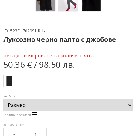
ID:
523D_7029SHRH-1
Луксозно черно палто с джобове
цена до изчерпване на количествата
50.36 € / 98.50 лв.
РАЗМЕР
Таблица с размери
КОЛИЧЕСТВО
-
+