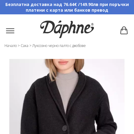
Безплатна доставка над 76.64€ /149.90лв при поръчки
платени с карта или банков превод
Начало
>
Сака
>
Луксозно черно палто с джобове