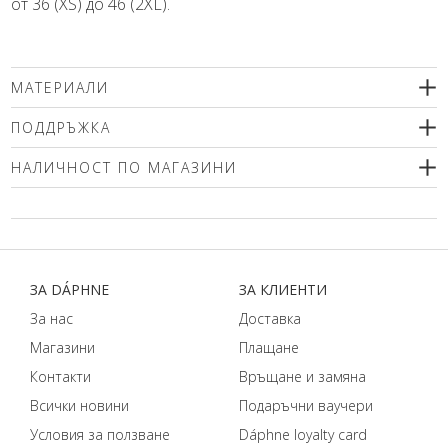
от 36 (XS) до 46 (2XL).
МАТЕРИАЛИ
100% полиестер
ПОДДРЪЖКА
подплата 100% полиестер
Препоръчваме деликатно машинно пране (max.40'С ) с
НАЛИЧНОСТ ПО МАГАЗИНИ
центрофугиране или химическо чистене. Използвайте меки
перилни препарати без избелващи компоненти или
Моля изберете размер
шампоан за вълна! Гладете само от вътрешната страна!
ЗA DÁPHNЕ
ЗA КЛИЕНТИ
За нас
Доставка
Магазини
Плащане
Контакти
Връщане и замяна
Всички новини
Подаръчни ваучери
Условия за ползване
Dáphnе loyalty card