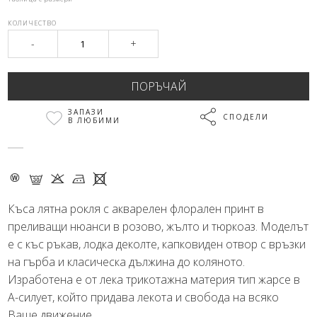
КОЛИЧЕСТВО
-
+
ЗАПАЗИ
СПОДЕЛИ
В ЛЮБИМИ
- G K M X
Къса лятна рокля с акварелен флорален принт в
преливащи нюанси в розово, жълто и тюркоаз. Моделът
е с къс ръкав, лодка деколте, капковиден отвор с връзки
на гърба и класическа дължина до коляното.
Изработена е от лека трикотажна материя тип жарсе в
А-силует, който придава лекота и свобода на всяко
Ваше движение.