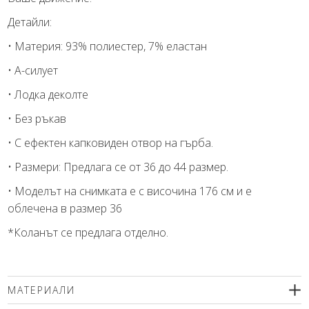
Детайли:
• Материя: 93% полиестер, 7% еластан
• А-силует
• Лодка деколте
• Без ръкав
• С ефектен капковиден отвор на гърба.
• Размери: Предлага се от 36 до 44 размер.
• Моделът на снимката е с височина 176 см и е
облечена в размер 36
*Коланът се предлага отделно.
МАТЕРИАЛИ