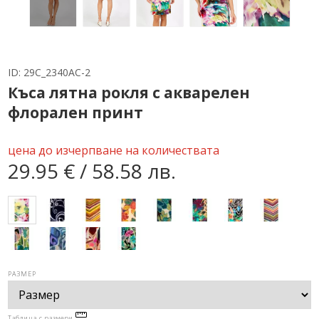
ID:
29C_2340AC-2
Къса лятна рокля с акварелен
флорален принт
цена до изчерпване на количествата
29.95 € / 58.58 лв.
РАЗМЕР
Таблица с размери