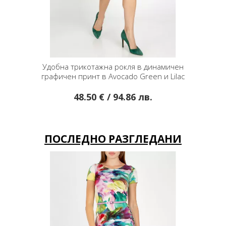
трикотажна рокля в динамичен
Удобна трикотажна рокля в
 принт в Avocado Green и Lilac
в Navy Blue и Viole
48.50 € / 94.86 лв.
48.50 € / 94.8
ПОСЛЕДНО РАЗГЛЕДАНИ