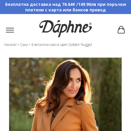
Безплатна доставка над 76.64€ /149.90лв при поръчки
платени с карта или банков превод
Начало
>
Сака
>
Елегантно сако в цвят Golden Nugget