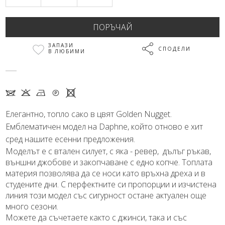
ЗАПАЗИ
СПОДЕЛИ
В ЛЮБИМИ
7 K N Q X
Елегантно, топло сако в цвят Golden Nugget.
Емблематичен модел на Daphne, който отново е хит
сред нашите есенни предложения.
Моделът е с втален силует, с яка - ревер, дълъг ръкав,
външни джобове и закопчаване с едно копче. Топлата
материя позволява да се носи като връхна дреха и в
студените дни. С перфектните си пропорции и изчистена
линия този модел със сигурност остане актуален още
много сезони.
Можете да съчетаете както с джинси, така и със