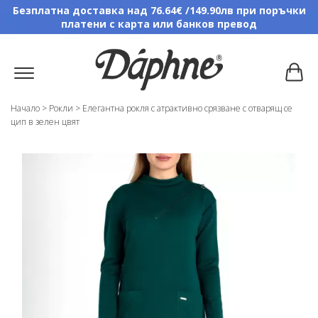
Безплатна доставка над 76.64€ /149.90лв при поръчки
платени с карта или банков превод
Начало
>
Рокли
>
Елегантна рокля с атрактивно срязване с отварящ се
цип в зелен цвят