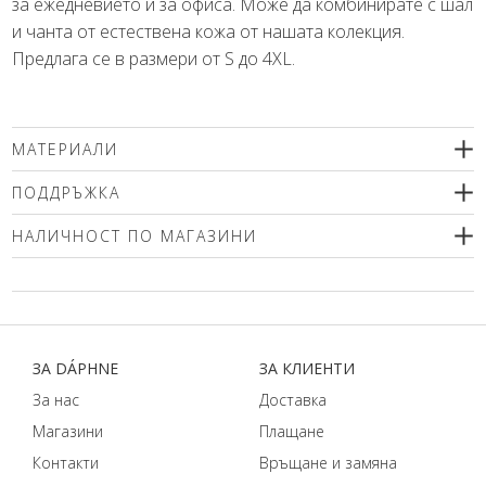
за ежедневието и за офиса. Може да комбинирате с шал
и чанта от естествена кожа от нашата колекция.
Предлага се в размери от S до 4XL.
МАТЕРИАЛИ
13% свежа вълна, 34% памук, 51% акрил, 2% еластан
ПОДДРЪЖКА
Препоръчваме деликатно машинно пране (max.40'С ) с
НАЛИЧНОСТ ПО МАГАЗИНИ
центрофугиране или химическо чистене. Използвайте меки
перилни препарати без избелващи компоненти или
Моля изберете размер
шампоан за вълна! Гладете само от вътрешната страна!
ЗA DÁPHNЕ
ЗA КЛИЕНТИ
За нас
Доставка
Магазини
Плащане
Контакти
Връщане и замяна