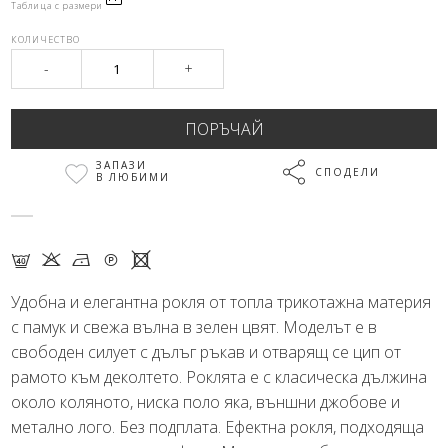
Таблица с размери
КОЛИЧЕСТВО
-
+
ЗАПАЗИ
СПОДЕЛИ
В ЛЮБИМИ
F K N Q X
Удобна и елегантна рокля от топла трикотажна материя
с памук и свежа вълна в зелен цвят. Моделът е в
свободен силует с дълъг ръкав и отварящ се цип от
рамото към деколтето. Роклята е с класическа дължина
около коляното, ниска поло яка, външни джобове и
метално лого. Без подплата. Ефектна рокля, подходяща