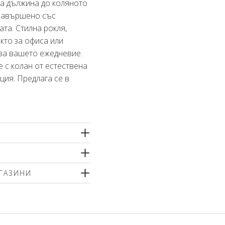
ка дължина до коляното
 завършено със
ата. Стилна рокля,
кто за офиса или
 за вашето ежедневие.
 с колан от естествена
ция. Предлага се в
иамид, 4% еластан
стер
тно машинно пране
ГАЗИНИ
угиране или химическо
 меки перилни препарати
р
ненти или шампоан за
т вътрешната страна!