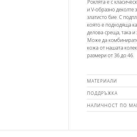
Роклята е с класичес
и V-образно деколте
златисто бие. С подпл
която е подходяща ка
делова среща, така и
Може да комбинирате
кожа от нашата колек
размери от 36 до 46.
МАТЕРИАЛИ
67% вискоза, 29% пол
ПОДДРЪЖКА
подплата 100% полие
Препоръчваме делика
НАЛИЧНОСТ ПО МА
(max.40'С ) с центроф
чистене. Използвайте
Моля изберете разме
без избелващи компо
вълна! Гладете само о