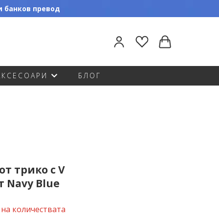
ли банков превод
АКСЕСОАРИ
БЛОГ
от трико с V
т Navy Blue
 на количествата