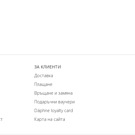
ЗA КЛИЕНТИ
Доставка
Плащане
Връщане и замяна
Подаръчни ваучери
Dáphnе loyalty card
ст
Карта на сайта