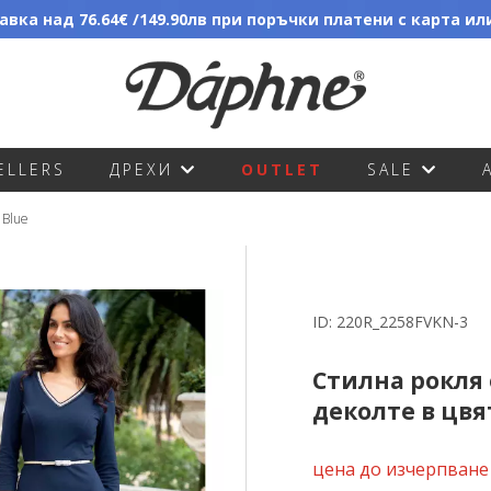
вка над 76.64€ /149.90лв при поръчки платени с карта и
ELLERS
ДРЕХИ
OUTLET
SALE
 Blue
ID:
220R_2258FVKN-3
Стилна рокля 
деколте в цвя
цена до изчерпване