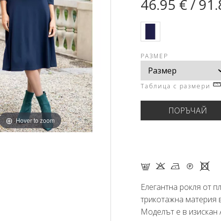
46.95 € / 91.
РАЗМЕР
Таблица с размери
Hover to zoom
F K N Q X
Елегантна рокля от п
трикотажна материя в
Моделът е в изискан А