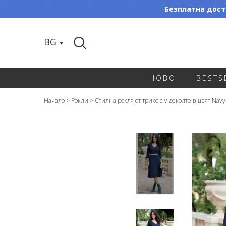
Безплатна доста
BG
НОВО
BESTS
Начало
>
Рокли
>
Стилна рокля от трико с V деколте в цвят Navy