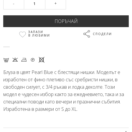
-
+
ЗАПАЗИ
СПОДЕЛИ
В ЛЮБИМИ
F K N Q X
Блуза в цвят Pearl Blue с блестящи нишки. Моделът е
изработен от фино плетиво със сребристи нишки, в
свободен силует, с 3/4 ръкав и лодка деколте. Този
модел е чудесен избор както за ежедневието, така и за
специални поводи като вечери и празнични събития.
Изработена в размери от S до XL.