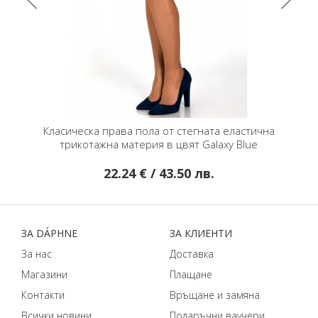
ическа права пола от стегната еластична
Класически панталон
рикотажна материя в цвят Galaxy Blue
на
22.24 € / 43.50 лв.
97.12 € 
ЗA DÁPHNЕ
ЗA КЛИЕНТИ
За нас
Доставка
Магазини
Плащане
Контакти
Връщане и замяна
Всички новини
Подаръчни ваучери