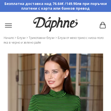
Безплатна доставка над 76.64€ /149.90лв при поръчки
платени с карта или банков превод
Начало
>
Блузи
>
Трикотажни блузи
>
Блуза от меко трико с ниска поло
яка в черно и зелено райе