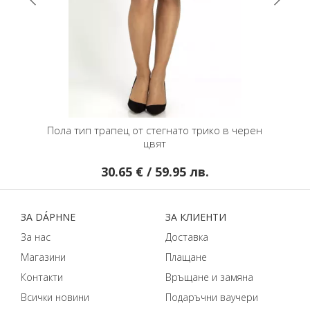
в зелено
Пола тип трапец от стегнато трико в черен
Стилен
цвят
30.65 € / 59.95 лв.
ЗA DÁPHNЕ
ЗA КЛИЕНТИ
За нас
Доставка
Магазини
Плащане
Контакти
Връщане и замяна
Всички новини
Подаръчни ваучери