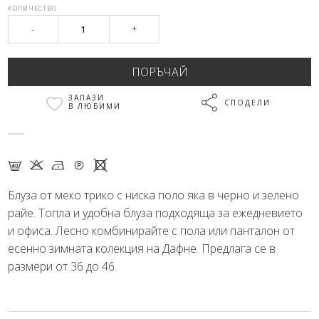
КОЛИЧЕСТВО
-
+
ЗАПАЗИ
СПОДЕЛИ
В ЛЮБИМИ
F K N Q X
Блуза от меко трико с ниска поло яка в черно и зелено
райе. Топла и удобна блуза подходяща за ежедневието
и офиса. Лесно комбинирайте с пола или панталон от
есенно зимната колекция на Дафне. Предлага се в
размери от 36 до 46.