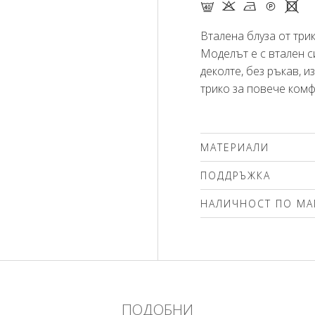
F K N Q X
Вталена блуза от трик
Моделът е с втален с
деколте, без ръкав, 
трико за повече комф
МАТЕРИАЛИ
94% вискоза, 6% елас
ПОДДРЪЖКА
НАЛИЧНОСТ ПО МА
Моля изберете разме
ПОДОБНИ