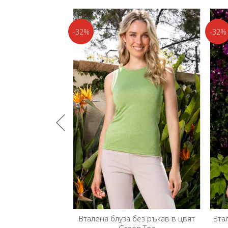
-32%
уза без ръкав в цвят
Вталена блуза без ръкави в цвят