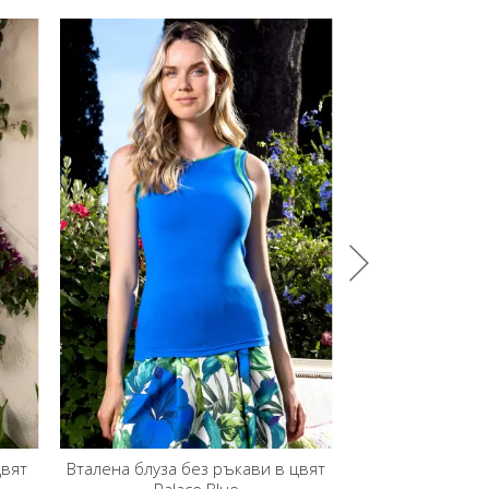
ви в цвят
Свежа блуза без ръкав в райе в Coral
Вталена бл