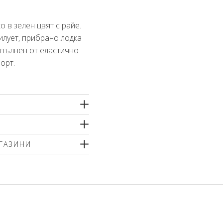
о в зелен цвят с райе.
илует, прибрано лодка
изпълнен от еластично
орт.
тан
ГАЗИНИ
р