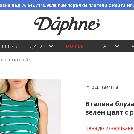
вка над 76.64€ /149.90лв при поръчки платени с карта и
ELLERS
ДРЕХИ
OUTLET
SALE
 зелен цвят с райе
ID:
44K_1460LL4
Вталена блуза
зелен цвят с 
цена до изчерпване