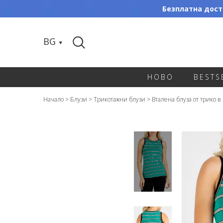
Безплатна доста
BG
НОВО
BESTS
Начало
>
Блузи
>
Трикотажни блузи
>
Вталена блуза от трико в