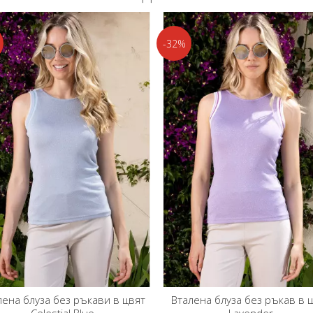
-32%
Вталена блуза без ръкав в цвят
Вталена блуза без ръка