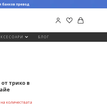
ли банков превод
АКСЕСОАРИ
БЛОГ
 от трико в
райе
 на количествата