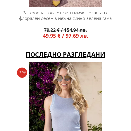
и мотиви
Разкроена пола от фин памук с еластан с
Разкр
флорален десен в нежна синьо-зелена гама
79.22 € / 154.94 лв.
49.95 € / 97.69 лв.
ПОСЛЕДНО РАЗГЛЕДАНИ
-32%