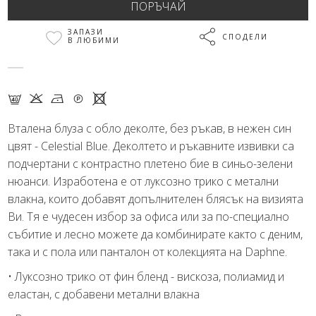
ЗАПАЗИ
СПОДЕЛИ
В ЛЮБИМИ
F K N Q X
Вталена блуза с обло деколте, без ръкав, в нежен син
цвят - Celestial Blue. Деколтето и ръкавните извивки са
подчертани с контрастно плетено бие в синьо-зелени
нюанси. Изработена е от луксозно трико с метални
влакна, които добавят допълнителен блясък на визията
Ви. Тя е чудесен избор за офиса или за по-специално
събитие и лесно можете да комбинирате както с деним,
така и с пола или панталон от колекцията на Daphne.
• Луксозно трико от фин бленд - вискоза, полиамид и
еластан, с добавени метални влакна