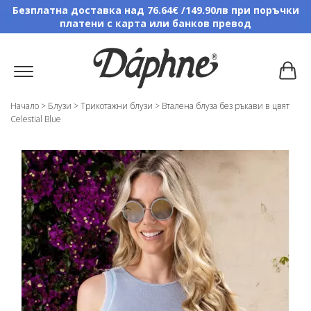
Безплатна доставка над 76.64€ /149.90лв при поръчки
платени с карта или банков превод
Начало
>
Блузи
>
Трикотажни блузи
>
Вталена блуза без ръкави в цвят
Celestial Blue