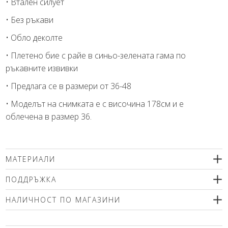
• Втален силует
• Без ръкави
• Обло деколте
• Плетено бие с райе в синьо-зелената гама по
ръкавните извивки
• Предлага се в размери от 36-48
• Моделът на снимката е с височина 178см и е
облечена в размер 36.
МАТЕРИАЛИ
79% вискоза, 10% метални влакна, 10% полиамид, 1%
ПОДДРЪЖКА
еластан
Препоръчваме деликатно машинно пране (max.40'С ) с
НАЛИЧНОСТ ПО МАГАЗИНИ
центрофугиране или химическо чистене. Използвайте меки
перилни препарати без избелващи компоненти или
Моля изберете размер
шампоан за вълна! Гладете само от вътрешната страна!