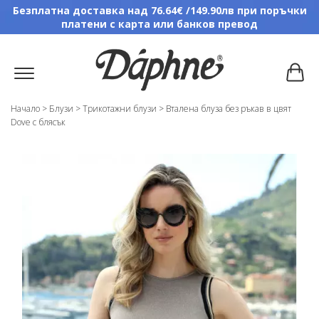
Безплатна доставка над 76.64€ /149.90лв при поръчки
платени с карта или банков превод
Начало
>
Блузи
>
Трикотажни блузи
>
Вталена блуза без ръкав в цвят
Dove с блясък