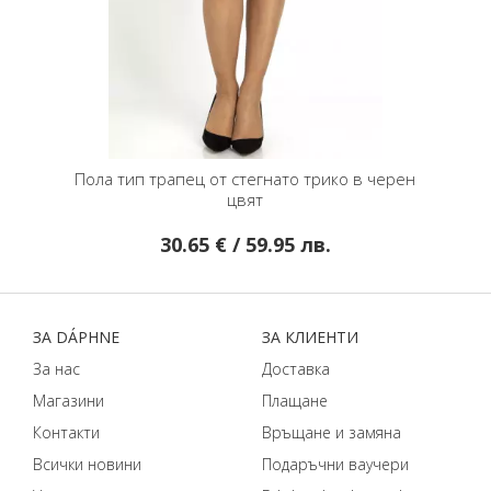
Пола тип трапец от стегнато трико в черен
Стилна пола о
цвят
30.65 € / 59.95 лв.
75
29
ЗA DÁPHNЕ
ЗA КЛИЕНТИ
За нас
Доставка
Магазини
Плащане
Контакти
Връщане и замяна
Всички новини
Подаръчни ваучери