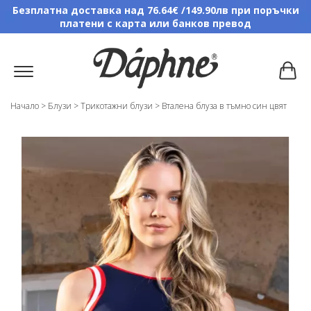
Безплатна доставка над 76.64€ /149.90лв при поръчки
платени с карта или банков превод
Начало
>
Блузи
>
Трикотажни блузи
>
Вталена блуза в тъмно син цвят