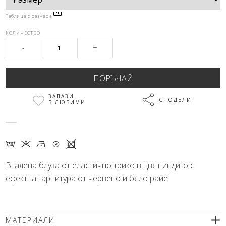
Таблица с размери
КОЛИЧЕСТВО
-
+
ЗАПАЗИ
СПОДЕЛИ
В ЛЮБИМИ
G K N Q X
Вталена блуза от еластично трико в цвят индиго с
ефектна гарнитура от червено и бяло райе.
МАТЕРИАЛИ