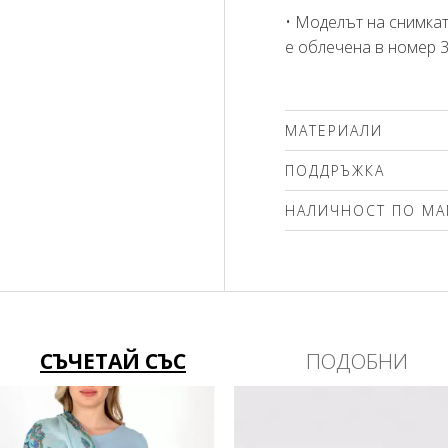
• Моделът на снимкат
е облечена в номер 
МАТЕРИАЛИ
96% полиестер, 4% ел
ПОДДРЪЖКА
Препоръчваме делика
НАЛИЧНОСТ ПО МА
(max. 30'С ) с центро
чистене. Използвайте
Моля изберете разме
без избелващи компо
вълна! Гладете само о
СЪЧЕТАЙ СЪС
ПОДОБНИ