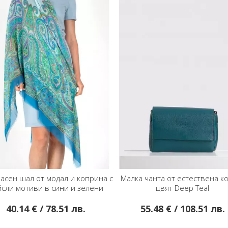
а чанта от естествена кожа в
Малка чанта от естествена к
цвят Deep Teal
цвят Cream
55.48 € / 108.51 лв.
59.95 € / 117.25 лв.