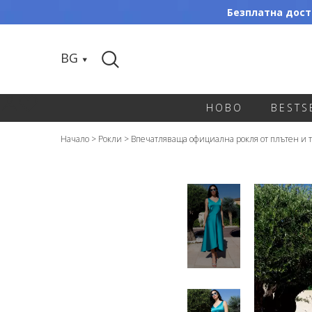
Безплатна доста
BG
НОВО
BESTS
Начало
>
Рокли
>
Впечатляваща официална рокля от плътен и те