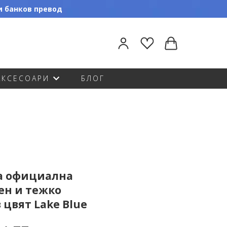
ли банков превод
АКСЕСОАРИ
БЛОГ
а официална
ен и тежко
 цвят Lake Blue