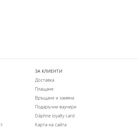
ЗA КЛИЕНТИ
Доставка
Плащане
Връщане и замяна
Подаръчни ваучери
Dáphnе loyalty card
ст
Карта на сайта