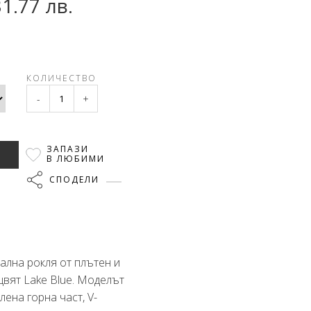
31.77 лв.
КОЛИЧЕСТВО
-
+
ЗАПАЗИ
В ЛЮБИМИ
СПОДЕЛИ
лна рокля от плътен и
цвят Lake Blue. Моделът
лена горна част, V-