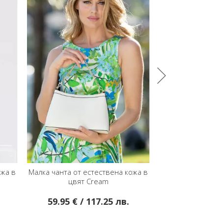
ожа в
Малка дамска чанта от естествена
Малка дамска ча
кожа в цвят Grigio
кожа в цвят
48.50 € / 94.86 лв.
45.99 € /