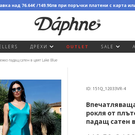
вка над 76.64€ /149.90лв при поръчки платени с карта и
ELLERS
ДРЕХИ
OUTLET
SALE
жко падащ сатен в цвят Lake Blue
ID:
151Q_12033VR-4
Впечатляващ
рокля от плът
падащ сатен в