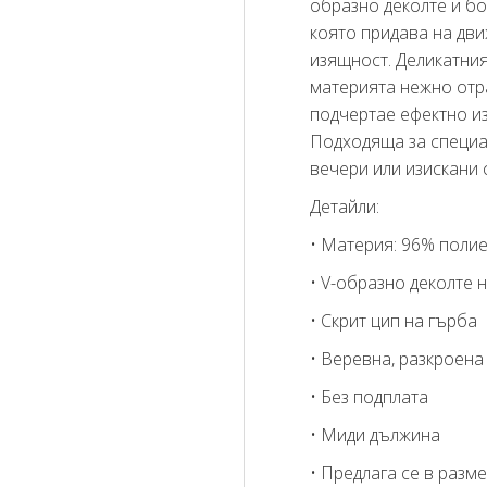
образно деколте и бо
която придава на дви
изящност. Деликатния
материята нежно отра
подчертае ефектно из
Подходяща за специа
вечери или изискани 
Детайли:
• Материя: 96% полие
• V-образно деколте 
• Скрит цип на гърба
• Веревна, разкроена
• Без подплата
• Миди дължина
• Предлага се в разме