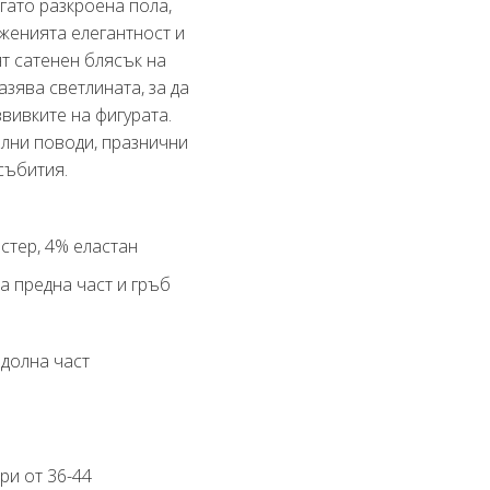
гато разкроена пола,
женията елегантност и
т сатенен блясък на
зява светлината, за да
вивките на фигурата.
лни поводи, празнични
събития.
стер, 4% еластан
на предна част и гръб
 долна част
ри от 36-44