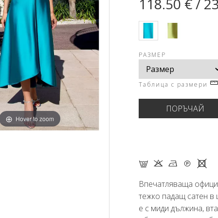
118.50 € / 2
РАЗМЕР
Таблица с размери
Hover to zoom
G K N Q X
Впечатляваща официа
тежко падащ сатен в 
е с миди дължина, вта