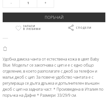
-
+
ЗАПАЗИ
СПОДЕЛИ
В ЛЮБИМИ
@
Удобна дамска чанта от естествена кожа в цвят Baby
Blue. Моделът се закопчава с цип и е с едно общо
отделение, в което разполагате с джоб за телефон и
малък джоб с цип. За повече удобство чантата е с
регулираща се дълга дръжка и допълнителен външен
джоб с цип на задната част. * Произведена в Италия по
поръчка на Дафне * Размери: 33/29/9 см.