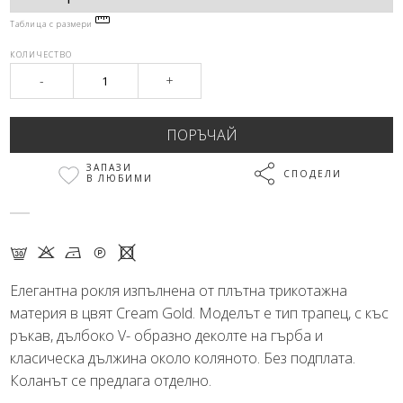
Таблица с размери
КОЛИЧЕСТВО
-
+
ЗАПАЗИ
СПОДЕЛИ
В ЛЮБИМИ
G K N Q X
Елегантна рокля изпълнена от плътна трикотажна
материя в цвят Cream Gold. Моделът е тип трапец, с къс
ръкав, дълбоко V- образно деколте на гърба и
класическа дължина около коляното. Без подплата.
Коланът се предлага отделно.