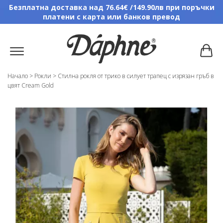
Безплатна доставка над 76.64€ /149.90лв при поръчки
платени с карта или банков превод
Начало
>
Рокли
>
Стилна рокля от трико в силует трапец с изрязан гръб в
цвят Cream Gold