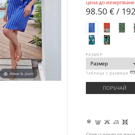
цена до изчерпване
98.50 € / 19
РАЗМЕР
Таблица с размери
Hover to zoom
- G K M X
Стилна рокля от лукс