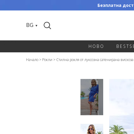
Безплатна доста
BG
НОВО
BESTS
Начало
>
Рокли
>
Стилна рокля от луксозна сатенирана вискоза 