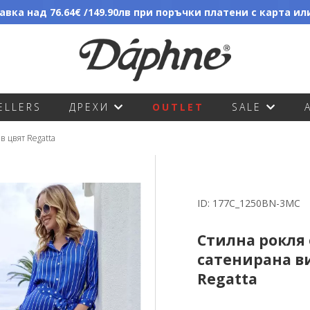
вка над 76.64€ /149.90лв при поръчки платени с карта и
ELLERS
ДРЕХИ
OUTLET
SALE
в цвят Regatta
ID:
177C_1250BN-3MC
Стилна рокля 
сатенирана ви
Regatta