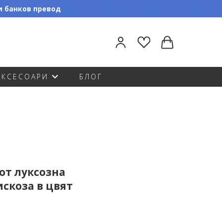
ли банков превод
АКСЕСОАРИ
БЛОГ
от луксозна
скоза в цвят