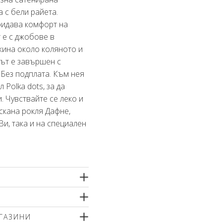
a с бели райета.
ридава комфорт на
 е с джобове в
жина около коляното и
вът е завършен с
Без подплата. Към нея
 Polka dots, за да
. Чувствайте се леко и
скана рокля Дафне,
Ви, така и на специален
тно машинно пране
ГАЗИНИ
йте меки перилни