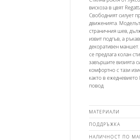
вискоза в цвят Regatt
Свободният силует п
движенията. Моделът
страничния шев, дъл
извит подгъв, а ръка
декоративен маншет. 
се предлага колан стил
завършите визията си
комфортно с тази изи
както в ежедневието 
повод.
МАТЕРИАЛИ
100% вискоза
ПОДДРЪЖКА
Препоръчваме делика
НАЛИЧНОСТ ПО МА
(max.30'С ). Използва