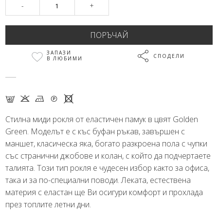
-
+
ЗАПАЗИ
СПОДЕЛИ
В ЛЮБИМИ
F K M Q X
Стилна миди рокля от еластичен памук в цвят Golden
Green. Моделът е с къс буфан ръкав, завършен с
маншет, класическа яка, богато разкроена пола с чупки
със странични джобове и колан, с който да подчертаете
талията. Този тип рокля е чудесен избор както за офиса,
така и за по-специални поводи. Леката, естествена
материя с еластан ще Ви осигури комфорт и прохлада
през топлите летни дни.