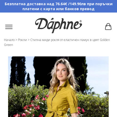
Безплатна доставка над 76.64€ /149.90лв при поръчки
платени с карта или банков превод
Начало
>
Рокли
>
Стилна миди рокля от еластичен памук в цвят Golden
Green