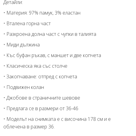
Детайли:
• Материя: 97% памук, 3% еластан
• Вталена горна част
• Разкроена долна част с чупки в талията
• Миди дължина
• Къс буфан ръкав, с маншет и две копчета
• Класическа яка със столче
• Закопчаване: отпред с копчета
• Подвижен колан
• Джобове в страничните шевове
• Предлага се в размери от 36-46
• Моделът на снимката е с височина 178 см и е
облечена в размер 36.