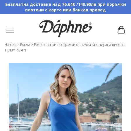
Безплатна доставка над 76.64€ /149.90лв при поръчки
платени с карта или банков превод
Начало
>
Рокли
>
Рокля с тънки презрамки от нежна сатенирана вискоза
в цвят Riviera