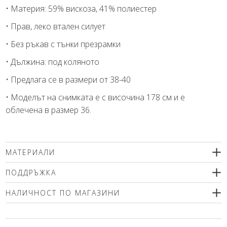
• Материя: 59% вискоза, 41% полиестер
• Прав, леко втален силует
• Без ръкав с тънки презрамки
• Дължина: под коляното
• Предлага се в размери от 38-40
• Моделът на снимката е с височина 178 см и е
облечена в размер 36.
МАТЕРИАЛИ
59% вискоза, 41% полиестер
ПОДДРЪЖКА
Препоръчваме деликатно машинно пране (max. 30'С ) с
НАЛИЧНОСТ ПО МАГАЗИНИ
центрофугиране или химическо чистене. Използвайте меки
перилни препарати без избелващи компоненти или
Моля изберете размер
шампоан за вълна! Гладете само от вътрешната страна!