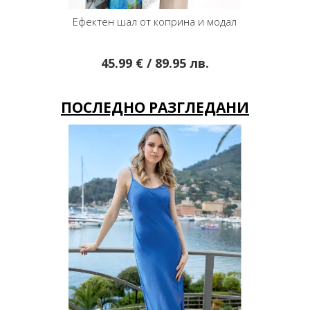
дал
Прекрасен шал от модал и коприна с пейсли
Лете
мотиви в сини и зелени цветове
40.14 € / 78.51 лв.
ПОСЛЕДНО РАЗГЛЕДАНИ