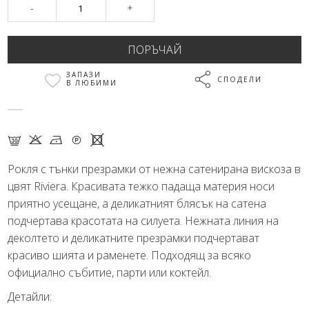
-
+
ЗАПАЗИ
СПОДЕЛИ
В ЛЮБИМИ
G K N Q X
Рокля с тънки презрамки от нежна сатенирана вискоза в
цвят Riviera. Красивата тежко падаща материя носи
приятно усещане, а деликатният блясък на сатена
подчертава красотата на силуета. Нежната линия на
деколтето и деликатните презрамки подчертават
красиво шията и раменете. Подходящ за всяко
официално събитие, парти или коктейл.
Детайли: