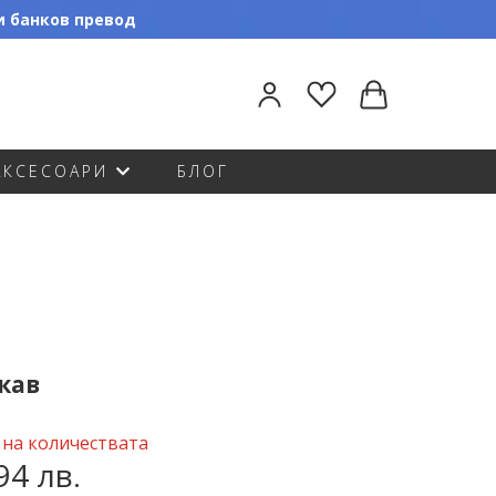
ли банков превод
АКСЕСОАРИ
БЛОГ
ъкав
 на количествата
94 лв.