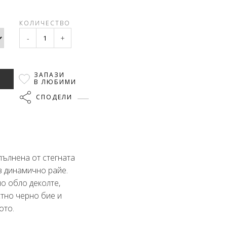
КОЛИЧЕСТВО
-
+
ЗАПАЗИ
В ЛЮБИМИ
СПОДЕЛИ
зпълнена от стегната
в динамично райе.
о обло деколте,
тно черно бие и
ото.