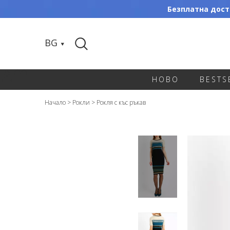
Безплатна доста
BG
НОВО
BESTS
Начало
>
Рокли
>
Рокля с къс ръкав