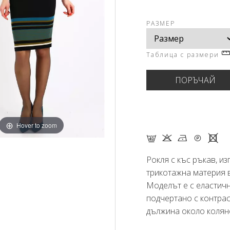
РАЗМЕР
Таблица с размери
Hover to zoom
F K N Q X
Рокля с къс ръкав, и
трикотажна материя 
Моделът е с еластичн
подчертано с контрас
дължина около колян