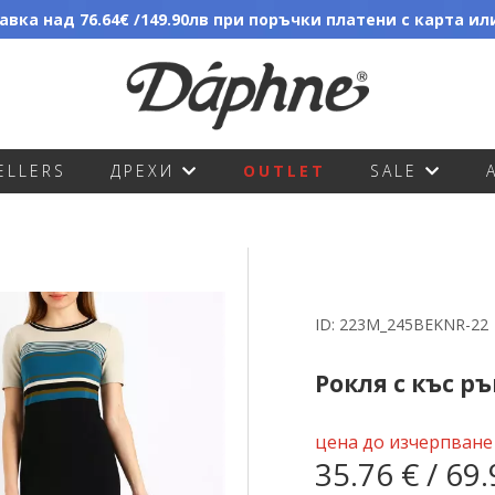
вка над 76.64€ /149.90лв при поръчки платени с карта и
ELLERS
ДРЕХИ
OUTLET
SALE
ID:
223M_245BEKNR-22
Рокля с къс р
цена до изчерпване
35.76 € / 69.