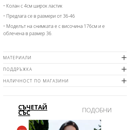
• Колан с 4см широк ластик
• Предлага се в размери от 36-46
• Моделът на снимката е с височина 176см и е
облечена в размер 36.
МАТЕРИАЛИ
53% вискоза, 42% полиамид, 5% еластан
ПОДДРЪЖКА
Препоръчваме деликатно машинно пране (max. 30'С ) с
НАЛИЧНОСТ ПО МАГАЗИНИ
центрофугиране или химическо чистене. Използвайте меки
перилни препарати без избелващи компоненти или
Моля изберете размер
шампоан за вълна! Гладете само от вътрешната страна!
СЪЧЕТАЙ
ПОДОБНИ
СЪС