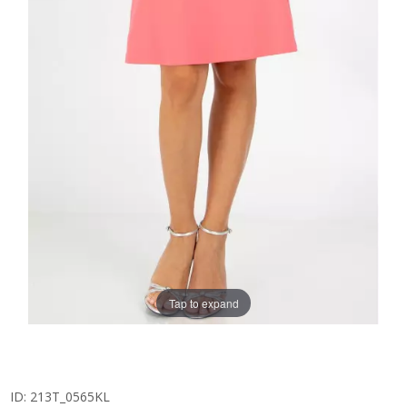
Tap to expand
ID:
213T_0565KL