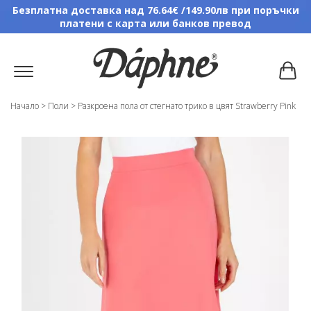
Безплатна доставка над 76.64€ /149.90лв при поръчки
платени с карта или банков превод
Начало
>
Поли
>
Разкроена пола от стегнато трико в цвят Strawberry Pink