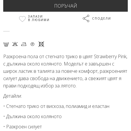
ЗАПАЗИ
СПОДЕЛИ
В ЛЮБИМИ
G K N Q X
Разкроена пола от стегнато трико в цвят Strawberry Pink,
с дължина около коляното. Моделът е завършен с
широк ластик в талията за повече комфорт, разкроеният
силует дава свобода на движението, а свежият цвят я
прави подходящ избор за лятото.
Детайли:
• Стегнато трико от вискоза, полиамид и еластан
• Дължина около коляното
• Разкроен силует