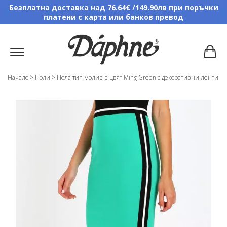
Безплатна доставка над 76.64€ /149.90лв при поръчки
платени с карта или банков превод
Начало
>
Поли
>
Пола тип молив в цвят Ming Green с декоративни ленти