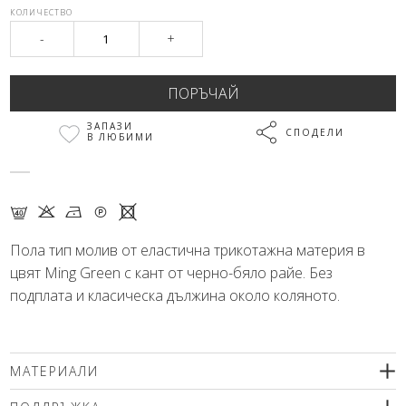
КОЛИЧЕСТВО
-
+
ЗАПАЗИ
СПОДЕЛИ
В ЛЮБИМИ
F K N Q X
Пола тип молив от еластична трикотажна материя в
цвят Ming Green с кант от черно-бяло райе. Без
подплата и класическа дължина около коляното.
МАТЕРИАЛИ
67% вискоза, 29% полиамид, 4% еластан