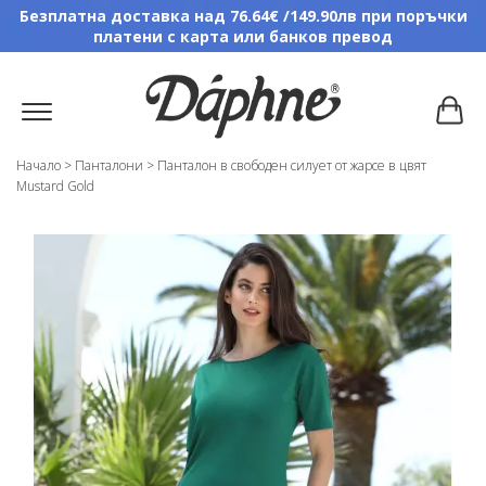
Безплатна доставка над 76.64€ /149.90лв при поръчки
платени с карта или банков превод
Начало
>
Панталони
>
Панталон в свободен силует от жарсе в цвят
Mustard Gold