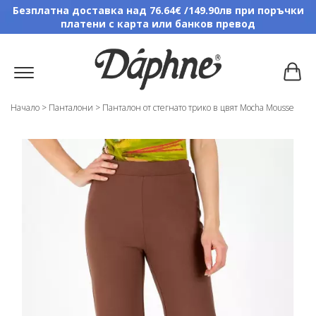
Безплатна доставка над 76.64€ /149.90лв при поръчки
платени с карта или банков превод
Начало
>
Панталони
>
Панталон от стегнато трико в цвят Mocha Mousse