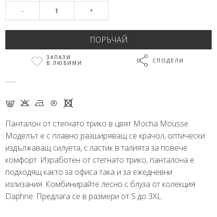
-
+
ЗАПАЗИ
СПОДЕЛИ
В ЛЮБИМИ
F K N Q X
Панталон от стегнато трико в цвят Mocha Mousse.
Моделът е с плавно разширяващ се крачол, оптически
издължаващ силуета, с ластик в талията за повече
комфорт. Изработен от стегнато трико, панталона е
подходящ както за офиса така и за ежедневни
излизания. Комбинирайте лесно с блуза от колекция
Daphne. Предлага се в размери от S до 3XL.