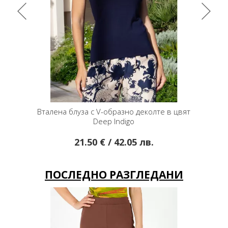
с фина
Вталена блуза с V-образно деколте в цвят
Късо са
 Milk
Deep Indigo
21.50 € / 42.05 лв.
ПОСЛЕДНО РАЗГЛЕДАНИ