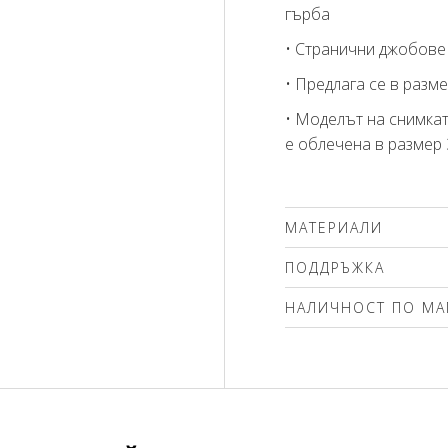
гърба
• Странични джобове
• Предлага се в разме
• Моделът на снимкат
е облечена в размер 
МАТЕРИАЛИ
71% памук, 26% полиа
ПОДДРЪЖКА
Препоръчваме делика
НАЛИЧНОСТ ПО МА
(max. 30'С ) с центро
чистене. Използвайте
Моля изберете разме
без избелващи компо
вълна! Гладете само о