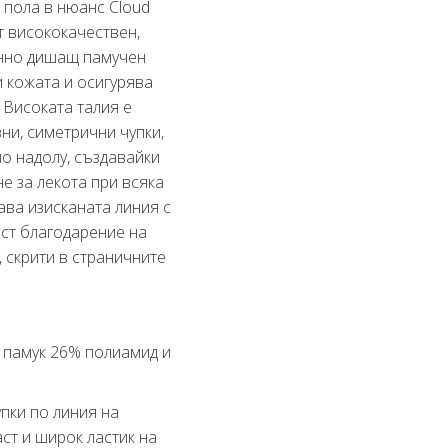
а пола в нюанс Cloud
т висококачествен,
нно дишащ памучен
и кожата и осигурява
 Високата талия е
ни, симетрични чупки,
но надолу, създавайки
е за лекота при всяка
ава изисканата линия с
ст благодарение на
 скрити в страничните
 памук 26% полиамид и
упки по линия на
аст и широк ластик на