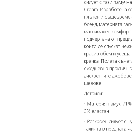
силует с тази памучн
Cream. Изработена о
плътен и същевреме
бленд, материята гал
максимален комфорт.
подчертана от прециз
които се спускат неж
красив обем и усещан
крачка. Полата съчет
ежедневна практично
дискретните джобове,
шевове.
Детайли:
• Материя памук: 71%
3% еластан
• Разкроен силует с ч
талията в предната ч