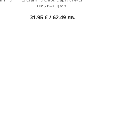
к принт
принт и флорални мотиви
 62.49 лв.
31.95 € / 62.49 лв.
22.50 € / 44.01 лв.