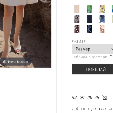
РАЗМЕР
Таблица с размери
Hover to zoom
G K M Q X
Добавете доза елеган