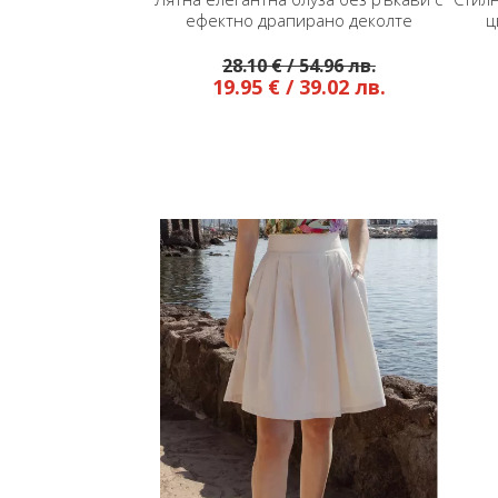
ектно драпирано деколте
цвят Vanilla Ice с вертикал
флорален бордюр
28.10 € / 54.96 лв.
28.50 € / 55.74 лв.
19.95 € / 39.02 лв.
19.95 € / 39.02 лв.