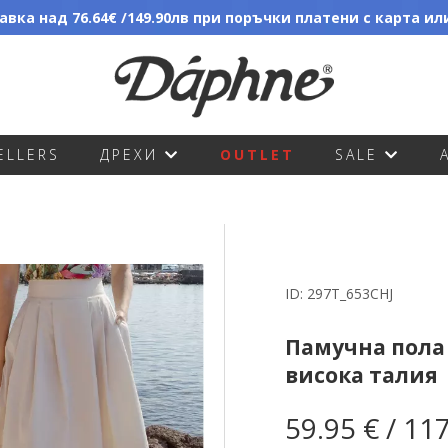
вка над 76.64€ /149.90лв при поръчки платени с карта и
ELLERS
ДРЕХИ
OUTLET
SALE
ID:
297T_653CHJ
Памучна пола 
висока талия
59.95 € / 11