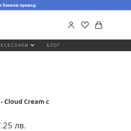
ли банков превод
АКСЕСОАРИ
БЛОГ
- Cloud Cream с
7.25 лв.