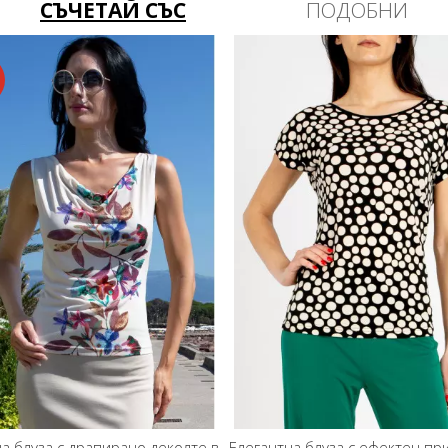
СЪЧЕТАЙ СЪС
ПОДОБНИ
лте в
Елегантна блуза с ефектен принт на
Елегантна блуз