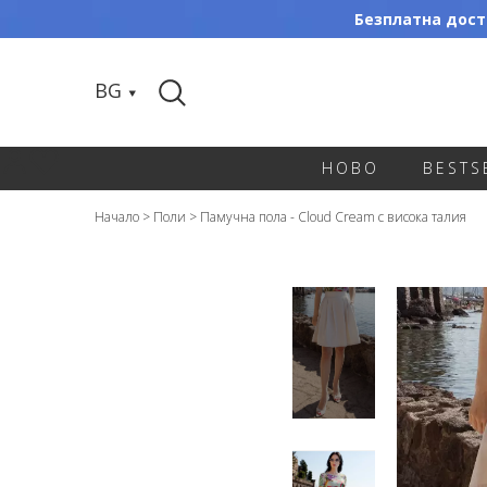
Безплатна доста
BG
НОВО
BESTS
Начало
>
Поли
>
Памучна пола - Cloud Cream с висока талия