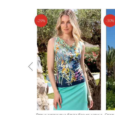
-30%
 елегантна блуза без ръкави с
Стилна блуза с драпирано деко