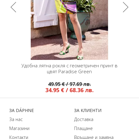
apphire
Удобна лятна рокля с геометричен принт в
Стилна 
цвят Paradise Green
49.95 € / 97.69 лв.
34.95 € / 68.36 лв.
ЗA DÁPHNЕ
ЗA КЛИЕНТИ
За нас
Доставка
Магазини
Плащане
Контакти
Връщане и замяна