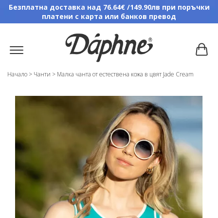
Безплатна доставка над 76.64€ /149.90лв при поръчки
платени с карта или банков превод
Начало
>
Чанти
>
Малка чанта от естествена кожа в цвят Jade Cream