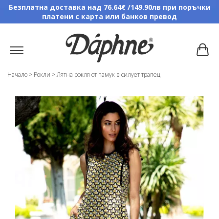
Безплатна доставка над 76.64€ /149.90лв при поръчки
платени с карта или банков превод
Начало
>
Рокли
>
Лятна рокля от памук в силует трапец