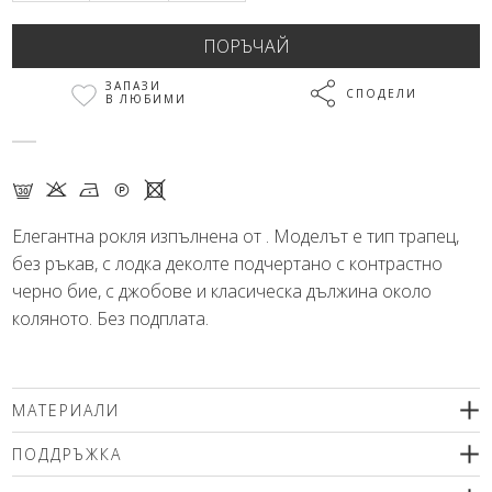
ЗАПАЗИ
СПОДЕЛИ
В ЛЮБИМИ
G K N Q X
Елегантна рокля изпълнена от . Моделът е тип трапец,
без ръкав, с лодка деколте подчертано с контрастно
черно бие, с джобове и класическа дължина около
коляното. Без подплата.
МАТЕРИАЛИ
67% памук, 30% полиамид, 3% еластан
ПОДДРЪЖКА
Препоръчваме деликатно машинно пране (max. 30’С ) с