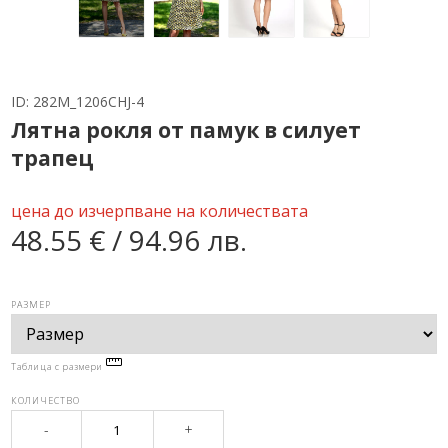
ID:
282M_1206CHJ-4
Лятна рокля от памук в силует
трапец
цена до изчерпване на количествата
48.55 € / 94.96 лв.
РАЗМЕР
Таблица с размери
КОЛИЧЕСТВО
-
+