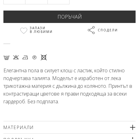
ЗАПАЗИ
СПОДЕЛИ
В ЛЮБИМИ
G K N Q X
Елегантна пола в силует клош с ластик, който стилно
подчертава талията. Моделът е изработен от лека
трикотажна материя с дължина до коляното. Принтът в
контрастиращи цветове я прави подходяща за всеки
гардероб. Без подплата.
МАТЕРИАЛИ
95% полиестер, 5% вискоза