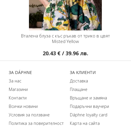
 екрю
Вталена блуза с къс ръкав от трико в цвят
Misted Yellow
20.43 € / 39.96 лв.
ЗA DÁPHNЕ
ЗA КЛИЕНТИ
За нас
Доставка
Магазини
Плащане
Контакти
Връщане и замяна
Всички новини
Подаръчни ваучери
Условия за ползване
Dáphnе loyalty card
Политика за поверителност
Карта на сайта